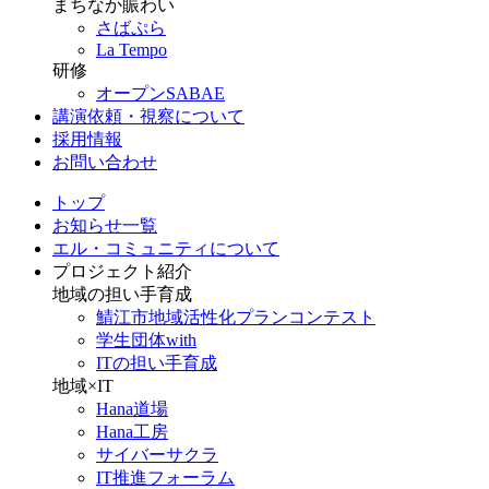
まちなか賑わい
さばぷら
La Tempo
研修
オープンSABAE
講演依頼・視察について
採用情報
お問い合わせ
トップ
お知らせ一覧
エル・コミュニティについて
プロジェクト紹介
地域の担い手育成
鯖江市地域活性化プランコンテスト
学生団体with
ITの担い手育成
地域×IT
Hana道場
Hana工房
サイバーサクラ
IT推進フォーラム