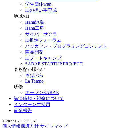
学生団体with
ITの担い手育成
地域×IT
Hana道場
Hana工房
サイバーサクラ
IT推進フォーラム
ハッカソン・プログラミングコンテスト
商品開発
ITブートキャンプ
SABAE STARTUP PROJECT
まちなか賑わい
さばぷら
La Tempo
研修
オープンSABAE
講演依頼・視察について
インターン生採用
事業報告
© 2022 L community.
個人情報保護方針
サイトマップ