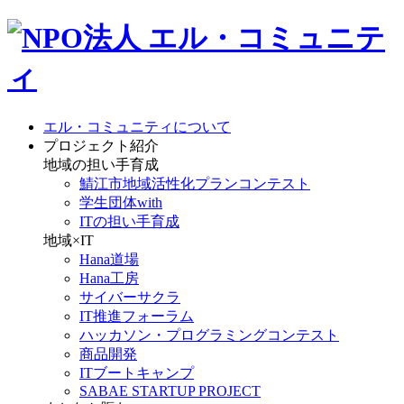
エル・コミュニティについて
プロジェクト紹介
地域の担い手育成
鯖江市地域活性化プランコンテスト
学生団体with
ITの担い手育成
地域×IT
Hana道場
Hana工房
サイバーサクラ
IT推進フォーラム
ハッカソン・プログラミングコンテスト
商品開発
ITブートキャンプ
SABAE STARTUP PROJECT