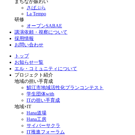
まちなか賑わい
さばぷら
La Tempo
研修
オープンSABAE
講演依頼・視察について
採用情報
お問い合わせ
トップ
お知らせ一覧
エル・コミュニティについて
プロジェクト紹介
地域の担い手育成
鯖江市地域活性化プランコンテスト
学生団体with
ITの担い手育成
地域×IT
Hana道場
Hana工房
サイバーサクラ
IT推進フォーラム