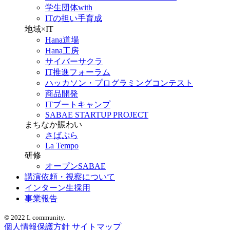
学生団体with
ITの担い手育成
地域×IT
Hana道場
Hana工房
サイバーサクラ
IT推進フォーラム
ハッカソン・プログラミングコンテスト
商品開発
ITブートキャンプ
SABAE STARTUP PROJECT
まちなか賑わい
さばぷら
La Tempo
研修
オープンSABAE
講演依頼・視察について
インターン生採用
事業報告
© 2022 L community.
個人情報保護方針
サイトマップ