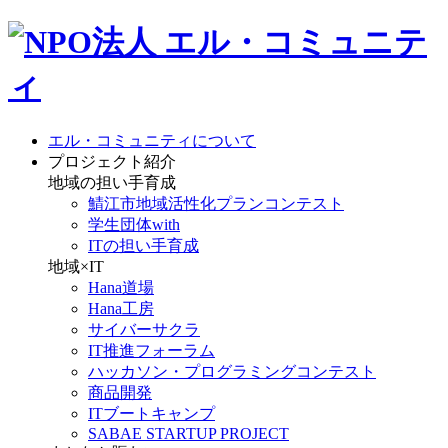
エル・コミュニティについて
プロジェクト紹介
地域の担い手育成
鯖江市地域活性化プランコンテスト
学生団体with
ITの担い手育成
地域×IT
Hana道場
Hana工房
サイバーサクラ
IT推進フォーラム
ハッカソン・プログラミングコンテスト
商品開発
ITブートキャンプ
SABAE STARTUP PROJECT