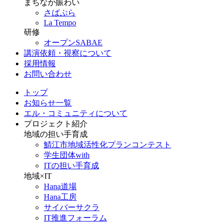
まちなか賑わい
さばぷら
La Tempo
研修
オープンSABAE
講演依頼・視察について
採用情報
お問い合わせ
トップ
お知らせ一覧
エル・コミュニティについて
プロジェクト紹介
地域の担い手育成
鯖江市地域活性化プランコンテスト
学生団体with
ITの担い手育成
地域×IT
Hana道場
Hana工房
サイバーサクラ
IT推進フォーラム