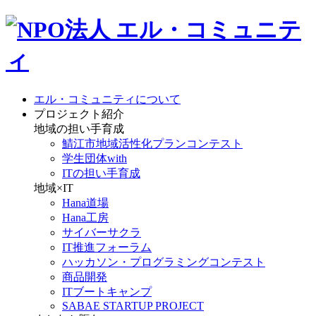
エル・コミュニティについて
プロジェクト紹介
地域の担い手育成
鯖江市地域活性化プランコンテスト
学生団体with
ITの担い手育成
地域×IT
Hana道場
Hana工房
サイバーサクラ
IT推進フォーラム
ハッカソン・プログラミングコンテスト
商品開発
ITブートキャンプ
SABAE STARTUP PROJECT