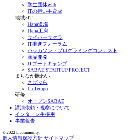
学生団体with
ITの担い手育成
地域×IT
Hana道場
Hana工房
サイバーサクラ
IT推進フォーラム
ハッカソン・プログラミングコンテスト
商品開発
ITブートキャンプ
SABAE STARTUP PROJECT
まちなか賑わい
さばぷら
La Tempo
研修
オープンSABAE
講演依頼・視察について
インターン生採用
事業報告
© 2022 L community.
個人情報保護方針
サイトマップ