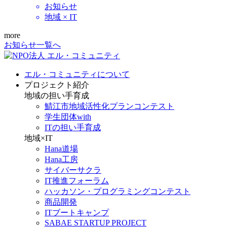
お知らせ
地域 × IT
more
お知らせ一覧へ
エル・コミュニティについて
プロジェクト紹介
地域の担い手育成
鯖江市地域活性化プランコンテスト
学生団体with
ITの担い手育成
地域×IT
Hana道場
Hana工房
サイバーサクラ
IT推進フォーラム
ハッカソン・プログラミングコンテスト
商品開発
ITブートキャンプ
SABAE STARTUP PROJECT