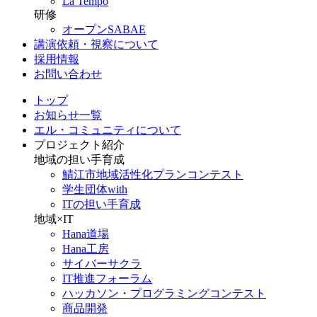
La Tempo
研修
オープンSABAE
講演依頼・視察について
採用情報
お問い合わせ
トップ
お知らせ一覧
エル・コミュニティについて
プロジェクト紹介
地域の担い手育成
鯖江市地域活性化プランコンテスト
学生団体with
ITの担い手育成
地域×IT
Hana道場
Hana工房
サイバーサクラ
IT推進フォーラム
ハッカソン・プログラミングコンテスト
商品開発