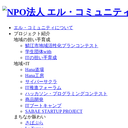
エル・コミュニティについて
プロジェクト紹介
地域の担い手育成
鯖江市地域活性化プランコンテスト
学生団体with
ITの担い手育成
地域×IT
Hana道場
Hana工房
サイバーサクラ
IT推進フォーラム
ハッカソン・プログラミングコンテスト
商品開発
ITブートキャンプ
SABAE STARTUP PROJECT
まちなか賑わい
さばぷら