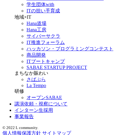
学生団体with
ITの担い手育成
地域×IT
Hana道場
Hana工房
サイバーサクラ
IT推進フォーラム
ハッカソン・プログラミングコンテスト
商品開発
ITブートキャンプ
SABAE STARTUP PROJECT
まちなか賑わい
さばぷら
La Tempo
研修
オープンSABAE
講演依頼・視察について
インターン生採用
事業報告
© 2022 L community.
個人情報保護方針
サイトマップ