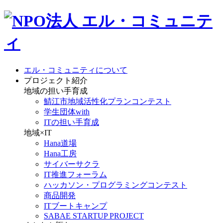
エル・コミュニティについて
プロジェクト紹介
地域の担い手育成
鯖江市地域活性化プランコンテスト
学生団体with
ITの担い手育成
地域×IT
Hana道場
Hana工房
サイバーサクラ
IT推進フォーラム
ハッカソン・プログラミングコンテスト
商品開発
ITブートキャンプ
SABAE STARTUP PROJECT