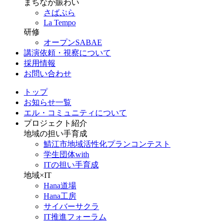
まちなか賑わい
さばぷら
La Tempo
研修
オープンSABAE
講演依頼・視察について
採用情報
お問い合わせ
トップ
お知らせ一覧
エル・コミュニティについて
プロジェクト紹介
地域の担い手育成
鯖江市地域活性化プランコンテスト
学生団体with
ITの担い手育成
地域×IT
Hana道場
Hana工房
サイバーサクラ
IT推進フォーラム