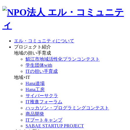
エル・コミュニティについて
プロジェクト紹介
地域の担い手育成
鯖江市地域活性化プランコンテスト
学生団体with
ITの担い手育成
地域×IT
Hana道場
Hana工房
サイバーサクラ
IT推進フォーラム
ハッカソン・プログラミングコンテスト
商品開発
ITブートキャンプ
SABAE STARTUP PROJECT