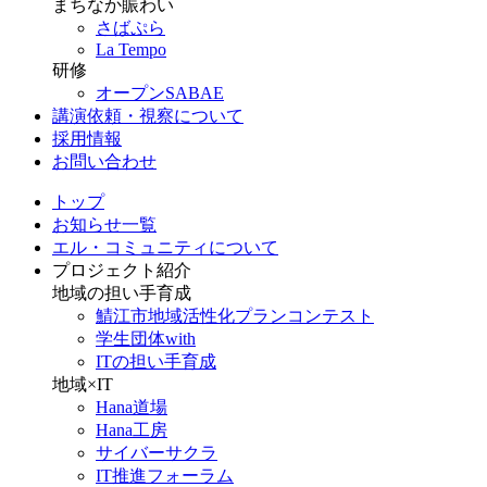
まちなか賑わい
さばぷら
La Tempo
研修
オープンSABAE
講演依頼・視察について
採用情報
お問い合わせ
トップ
お知らせ一覧
エル・コミュニティについて
プロジェクト紹介
地域の担い手育成
鯖江市地域活性化プランコンテスト
学生団体with
ITの担い手育成
地域×IT
Hana道場
Hana工房
サイバーサクラ
IT推進フォーラム