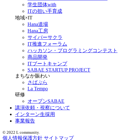
学生団体with
ITの担い手育成
地域×IT
Hana道場
Hana工房
サイバーサクラ
IT推進フォーラム
ハッカソン・プログラミングコンテスト
商品開発
ITブートキャンプ
SABAE STARTUP PROJECT
まちなか賑わい
さばぷら
La Tempo
研修
オープンSABAE
講演依頼・視察について
インターン生採用
事業報告
© 2022 L community.
個人情報保護方針
サイトマップ