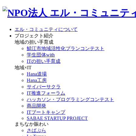
エル・コミュニティについて
プロジェクト紹介
地域の担い手育成
鯖江市地域活性化プランコンテスト
学生団体with
ITの担い手育成
地域×IT
Hana道場
Hana工房
サイバーサクラ
IT推進フォーラム
ハッカソン・プログラミングコンテスト
商品開発
ITブートキャンプ
SABAE STARTUP PROJECT
まちなか賑わい
さばぷら