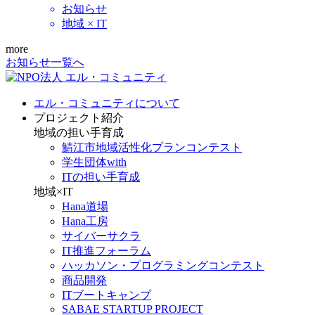
お知らせ
地域 × IT
more
お知らせ一覧へ
エル・コミュニティについて
プロジェクト紹介
地域の担い手育成
鯖江市地域活性化プランコンテスト
学生団体with
ITの担い手育成
地域×IT
Hana道場
Hana工房
サイバーサクラ
IT推進フォーラム
ハッカソン・プログラミングコンテスト
商品開発
ITブートキャンプ
SABAE STARTUP PROJECT