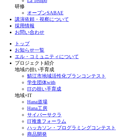
La Tempo
研修
オープンSABAE
講演依頼・視察について
採用情報
お問い合わせ
トップ
お知らせ一覧
エル・コミュニティについて
プロジェクト紹介
地域の担い手育成
鯖江市地域活性化プランコンテスト
学生団体with
ITの担い手育成
地域×IT
Hana道場
Hana工房
サイバーサクラ
IT推進フォーラム
ハッカソン・プログラミングコンテスト
商品開発