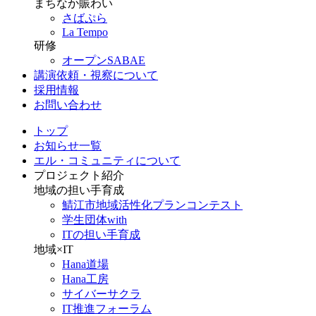
まちなか賑わい
さばぷら
La Tempo
研修
オープンSABAE
講演依頼・視察について
採用情報
お問い合わせ
トップ
お知らせ一覧
エル・コミュニティについて
プロジェクト紹介
地域の担い手育成
鯖江市地域活性化プランコンテスト
学生団体with
ITの担い手育成
地域×IT
Hana道場
Hana工房
サイバーサクラ
IT推進フォーラム