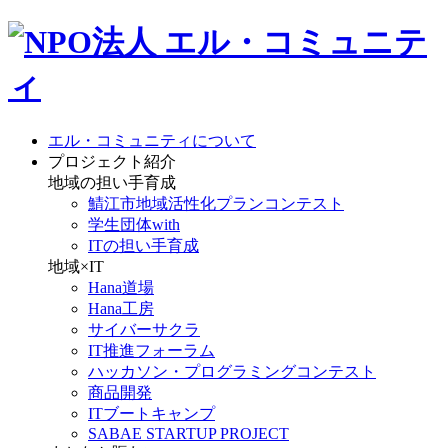
エル・コミュニティについて
プロジェクト紹介
地域の担い手育成
鯖江市地域活性化プランコンテスト
学生団体with
ITの担い手育成
地域×IT
Hana道場
Hana工房
サイバーサクラ
IT推進フォーラム
ハッカソン・プログラミングコンテスト
商品開発
ITブートキャンプ
SABAE STARTUP PROJECT