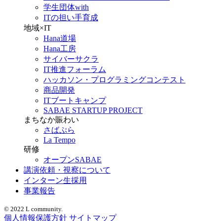
学生団体with
ITの担い手育成
地域×IT
Hana道場
Hana工房
サイバーサクラ
IT推進フォーラム
ハッカソン・プログラミングコンテスト
商品開発
ITブートキャンプ
SABAE STARTUP PROJECT
まちなか賑わい
さばぷら
La Tempo
研修
オープンSABAE
講演依頼・視察について
インターン生採用
事業報告
© 2022 L community.
個人情報保護方針
サイトマップ