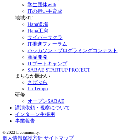
学生団体with
ITの担い手育成
地域×IT
Hana道場
Hana工房
サイバーサクラ
IT推進フォーラム
ハッカソン・プログラミングコンテスト
商品開発
ITブートキャンプ
SABAE STARTUP PROJECT
まちなか賑わい
さばぷら
La Tempo
研修
オープンSABAE
講演依頼・視察について
インターン生採用
事業報告
© 2022 L community.
個人情報保護方針
サイトマップ