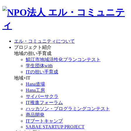
エル・コミュニティについて
プロジェクト紹介
地域の担い手育成
鯖江市地域活性化プランコンテスト
学生団体with
ITの担い手育成
地域×IT
Hana道場
Hana工房
サイバーサクラ
IT推進フォーラム
ハッカソン・プログラミングコンテスト
商品開発
ITブートキャンプ
SABAE STARTUP PROJECT