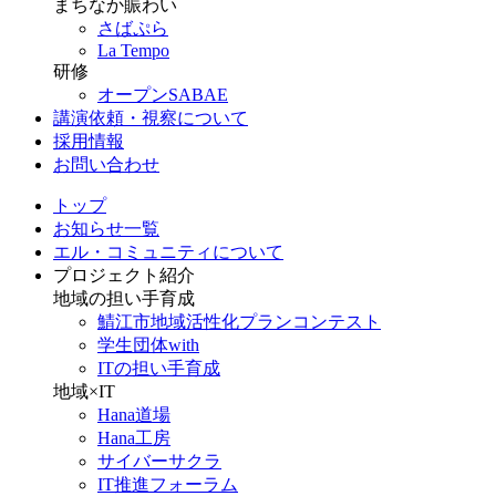
まちなか賑わい
さばぷら
La Tempo
研修
オープンSABAE
講演依頼・視察について
採用情報
お問い合わせ
トップ
お知らせ一覧
エル・コミュニティについて
プロジェクト紹介
地域の担い手育成
鯖江市地域活性化プランコンテスト
学生団体with
ITの担い手育成
地域×IT
Hana道場
Hana工房
サイバーサクラ
IT推進フォーラム