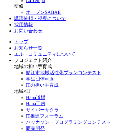
La Tempo
研修
オープンSABAE
講演依頼・視察について
採用情報
お問い合わせ
トップ
お知らせ一覧
エル・コミュニティについて
プロジェクト紹介
地域の担い手育成
鯖江市地域活性化プランコンテスト
学生団体with
ITの担い手育成
地域×IT
Hana道場
Hana工房
サイバーサクラ
IT推進フォーラム
ハッカソン・プログラミングコンテスト
商品開発