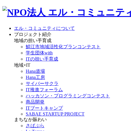
エル・コミュニティについて
プロジェクト紹介
地域の担い手育成
鯖江市地域活性化プランコンテスト
学生団体with
ITの担い手育成
地域×IT
Hana道場
Hana工房
サイバーサクラ
IT推進フォーラム
ハッカソン・プログラミングコンテスト
商品開発
ITブートキャンプ
SABAE STARTUP PROJECT
まちなか賑わい
さばぷら