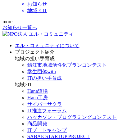
お知らせ
地域 × IT
more
お知らせ一覧へ
エル・コミュニティについて
プロジェクト紹介
地域の担い手育成
鯖江市地域活性化プランコンテスト
学生団体with
ITの担い手育成
地域×IT
Hana道場
Hana工房
サイバーサクラ
IT推進フォーラム
ハッカソン・プログラミングコンテスト
商品開発
ITブートキャンプ
SABAE STARTUP PROJECT