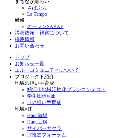
まちなか賑わい
さばぷら
La Tempo
研修
オープンSABAE
講演依頼・視察について
採用情報
お問い合わせ
トップ
お知らせ一覧
エル・コミュニティについて
プロジェクト紹介
地域の担い手育成
鯖江市地域活性化プランコンテスト
学生団体with
ITの担い手育成
地域×IT
Hana道場
Hana工房
サイバーサクラ
IT推進フォーラム