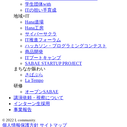
学生団体with
ITの担い手育成
地域×IT
Hana道場
Hana工房
サイバーサクラ
IT推進フォーラム
ハッカソン・プログラミングコンテスト
商品開発
ITブートキャンプ
SABAE STARTUP PROJECT
まちなか賑わい
さばぷら
La Tempo
研修
オープンSABAE
講演依頼・視察について
インターン生採用
事業報告
© 2022 L community.
個人情報保護方針
サイトマップ