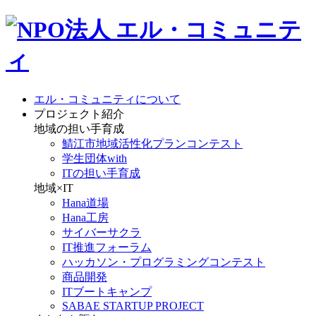
エル・コミュニティについて
プロジェクト紹介
地域の担い手育成
鯖江市地域活性化プランコンテスト
学生団体with
ITの担い手育成
地域×IT
Hana道場
Hana工房
サイバーサクラ
IT推進フォーラム
ハッカソン・プログラミングコンテスト
商品開発
ITブートキャンプ
SABAE STARTUP PROJECT