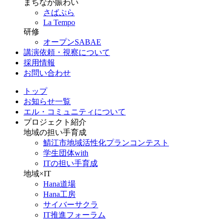
まちなか賑わい
さばぷら
La Tempo
研修
オープンSABAE
講演依頼・視察について
採用情報
お問い合わせ
トップ
お知らせ一覧
エル・コミュニティについて
プロジェクト紹介
地域の担い手育成
鯖江市地域活性化プランコンテスト
学生団体with
ITの担い手育成
地域×IT
Hana道場
Hana工房
サイバーサクラ
IT推進フォーラム