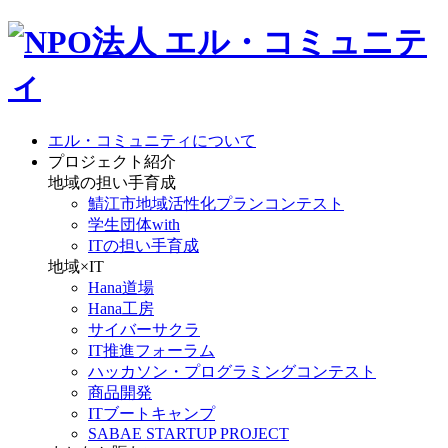
エル・コミュニティについて
プロジェクト紹介
地域の担い手育成
鯖江市地域活性化プランコンテスト
学生団体with
ITの担い手育成
地域×IT
Hana道場
Hana工房
サイバーサクラ
IT推進フォーラム
ハッカソン・プログラミングコンテスト
商品開発
ITブートキャンプ
SABAE STARTUP PROJECT