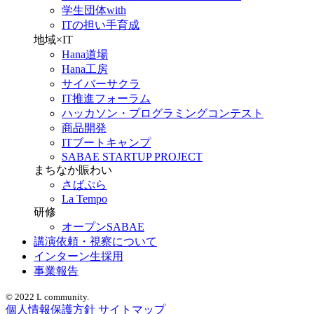
学生団体with
ITの担い手育成
地域×IT
Hana道場
Hana工房
サイバーサクラ
IT推進フォーラム
ハッカソン・プログラミングコンテスト
商品開発
ITブートキャンプ
SABAE STARTUP PROJECT
まちなか賑わい
さばぷら
La Tempo
研修
オープンSABAE
講演依頼・視察について
インターン生採用
事業報告
© 2022 L community.
個人情報保護方針
サイトマップ