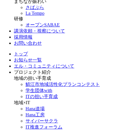
まちなか賑わい
さばぷら
La Tempo
研修
オープンSABAE
講演依頼・視察について
採用情報
お問い合わせ
トップ
お知らせ一覧
エル・コミュニティについて
プロジェクト紹介
地域の担い手育成
鯖江市地域活性化プランコンテスト
学生団体with
ITの担い手育成
地域×IT
Hana道場
Hana工房
サイバーサクラ
IT推進フォーラム