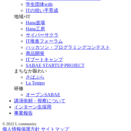
学生団体with
ITの担い手育成
地域×IT
Hana道場
Hana工房
サイバーサクラ
IT推進フォーラム
ハッカソン・プログラミングコンテスト
商品開発
ITブートキャンプ
SABAE STARTUP PROJECT
まちなか賑わい
さばぷら
La Tempo
研修
オープンSABAE
講演依頼・視察について
インターン生採用
事業報告
© 2022 L community.
個人情報保護方針
サイトマップ