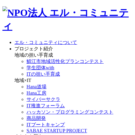
エル・コミュニティについて
プロジェクト紹介
地域の担い手育成
鯖江市地域活性化プランコンテスト
学生団体with
ITの担い手育成
地域×IT
Hana道場
Hana工房
サイバーサクラ
IT推進フォーラム
ハッカソン・プログラミングコンテスト
商品開発
ITブートキャンプ
SABAE STARTUP PROJECT