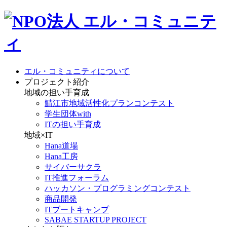
エル・コミュニティについて
プロジェクト紹介
地域の担い手育成
鯖江市地域活性化プランコンテスト
学生団体with
ITの担い手育成
地域×IT
Hana道場
Hana工房
サイバーサクラ
IT推進フォーラム
ハッカソン・プログラミングコンテスト
商品開発
ITブートキャンプ
SABAE STARTUP PROJECT