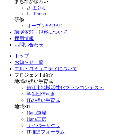
まちなか賑わい
さばぷら
La Tempo
研修
オープンSABAE
講演依頼・視察について
採用情報
お問い合わせ
トップ
お知らせ一覧
エル・コミュニティについて
プロジェクト紹介
地域の担い手育成
鯖江市地域活性化プランコンテスト
学生団体with
ITの担い手育成
地域×IT
Hana道場
Hana工房
サイバーサクラ
IT推進フォーラム