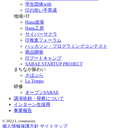
学生団体with
ITの担い手育成
地域×IT
Hana道場
Hana工房
サイバーサクラ
IT推進フォーラム
ハッカソン・プログラミングコンテスト
商品開発
ITブートキャンプ
SABAE STARTUP PROJECT
まちなか賑わい
さばぷら
La Tempo
研修
オープンSABAE
講演依頼・視察について
インターン生採用
事業報告
© 2022 L community.
個人情報保護方針
サイトマップ