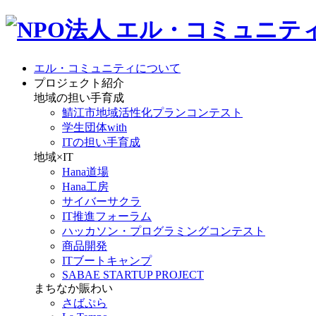
エル・コミュニティについて
プロジェクト紹介
地域の担い手育成
鯖江市地域活性化プランコンテスト
学生団体with
ITの担い手育成
地域×IT
Hana道場
Hana工房
サイバーサクラ
IT推進フォーラム
ハッカソン・プログラミングコンテスト
商品開発
ITブートキャンプ
SABAE STARTUP PROJECT
まちなか賑わい
さばぷら