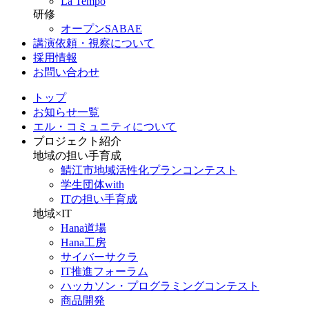
La Tempo
研修
オープンSABAE
講演依頼・視察について
採用情報
お問い合わせ
トップ
お知らせ一覧
エル・コミュニティについて
プロジェクト紹介
地域の担い手育成
鯖江市地域活性化プランコンテスト
学生団体with
ITの担い手育成
地域×IT
Hana道場
Hana工房
サイバーサクラ
IT推進フォーラム
ハッカソン・プログラミングコンテスト
商品開発