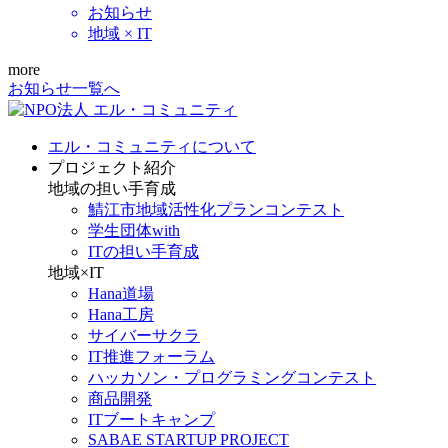
お知らせ
地域 × IT
more
お知らせ一覧へ
エル・コミュニティについて
プロジェクト紹介
地域の担い手育成
鯖江市地域活性化プランコンテスト
学生団体with
ITの担い手育成
地域×IT
Hana道場
Hana工房
サイバーサクラ
IT推進フォーラム
ハッカソン・プログラミングコンテスト
商品開発
ITブートキャンプ
SABAE STARTUP PROJECT