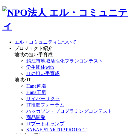
エル・コミュニティについて
プロジェクト紹介
地域の担い手育成
鯖江市地域活性化プランコンテスト
学生団体with
ITの担い手育成
地域×IT
Hana道場
Hana工房
サイバーサクラ
IT推進フォーラム
ハッカソン・プログラミングコンテスト
商品開発
ITブートキャンプ
SABAE STARTUP PROJECT