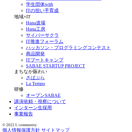
学生団体with
ITの担い手育成
地域×IT
Hana道場
Hana工房
サイバーサクラ
IT推進フォーラム
ハッカソン・プログラミングコンテスト
商品開発
ITブートキャンプ
SABAE STARTUP PROJECT
まちなか賑わい
さばぷら
La Tempo
研修
オープンSABAE
講演依頼・視察について
インターン生採用
事業報告
© 2022 L community.
個人情報保護方針
サイトマップ