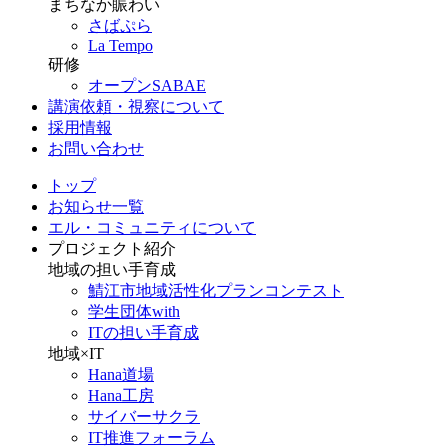
まちなか賑わい
さばぷら
La Tempo
研修
オープンSABAE
講演依頼・視察について
採用情報
お問い合わせ
トップ
お知らせ一覧
エル・コミュニティについて
プロジェクト紹介
地域の担い手育成
鯖江市地域活性化プランコンテスト
学生団体with
ITの担い手育成
地域×IT
Hana道場
Hana工房
サイバーサクラ
IT推進フォーラム