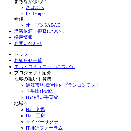
まちなか賑わい
さばぷら
La Tempo
研修
オープンSABAE
講演依頼・視察について
採用情報
お問い合わせ
トップ
お知らせ一覧
エル・コミュニティについて
プロジェクト紹介
地域の担い手育成
鯖江市地域活性化プランコンテスト
学生団体with
ITの担い手育成
地域×IT
Hana道場
Hana工房
サイバーサクラ
IT推進フォーラム