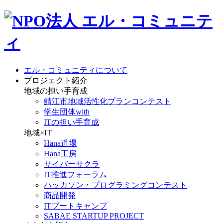
エル・コミュニティについて
プロジェクト紹介
地域の担い手育成
鯖江市地域活性化プランコンテスト
学生団体with
ITの担い手育成
地域×IT
Hana道場
Hana工房
サイバーサクラ
IT推進フォーラム
ハッカソン・プログラミングコンテスト
商品開発
ITブートキャンプ
SABAE STARTUP PROJECT