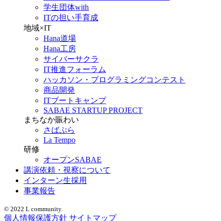
学生団体with
ITの担い手育成
地域×IT
Hana道場
Hana工房
サイバーサクラ
IT推進フォーラム
ハッカソン・プログラミングコンテスト
商品開発
ITブートキャンプ
SABAE STARTUP PROJECT
まちなか賑わい
さばぷら
La Tempo
研修
オープンSABAE
講演依頼・視察について
インターン生採用
事業報告
© 2022 L community.
個人情報保護方針
サイトマップ