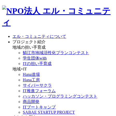
エル・コミュニティについて
プロジェクト紹介
地域の担い手育成
鯖江市地域活性化プランコンテスト
学生団体with
ITの担い手育成
地域×IT
Hana道場
Hana工房
サイバーサクラ
IT推進フォーラム
ハッカソン・プログラミングコンテスト
商品開発
ITブートキャンプ
SABAE STARTUP PROJECT