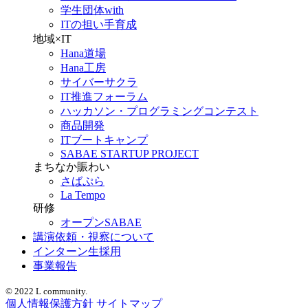
学生団体with
ITの担い手育成
地域×IT
Hana道場
Hana工房
サイバーサクラ
IT推進フォーラム
ハッカソン・プログラミングコンテスト
商品開発
ITブートキャンプ
SABAE STARTUP PROJECT
まちなか賑わい
さばぷら
La Tempo
研修
オープンSABAE
講演依頼・視察について
インターン生採用
事業報告
© 2022 L community.
個人情報保護方針
サイトマップ