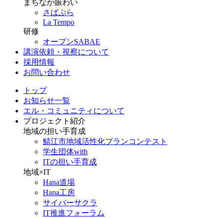
まちなか賑わい
さばぷら
La Tempo
研修
オープンSABAE
講演依頼・視察について
採用情報
お問い合わせ
トップ
お知らせ一覧
エル・コミュニティについて
プロジェクト紹介
地域の担い手育成
鯖江市地域活性化プランコンテスト
学生団体with
ITの担い手育成
地域×IT
Hana道場
Hana工房
サイバーサクラ
IT推進フォーラム