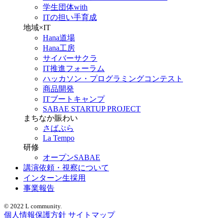
学生団体with
ITの担い手育成
地域×IT
Hana道場
Hana工房
サイバーサクラ
IT推進フォーラム
ハッカソン・プログラミングコンテスト
商品開発
ITブートキャンプ
SABAE STARTUP PROJECT
まちなか賑わい
さばぷら
La Tempo
研修
オープンSABAE
講演依頼・視察について
インターン生採用
事業報告
© 2022 L community.
個人情報保護方針
サイトマップ