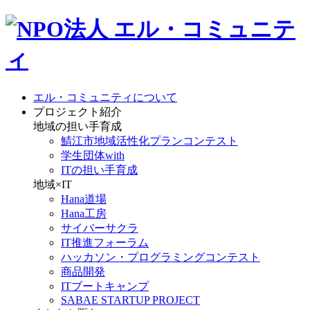
エル・コミュニティについて
プロジェクト紹介
地域の担い手育成
鯖江市地域活性化プランコンテスト
学生団体with
ITの担い手育成
地域×IT
Hana道場
Hana工房
サイバーサクラ
IT推進フォーラム
ハッカソン・プログラミングコンテスト
商品開発
ITブートキャンプ
SABAE STARTUP PROJECT