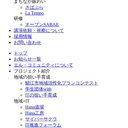
まちなか賑わい
さばぷら
La Tempo
研修
オープンSABAE
講演依頼・視察について
採用情報
お問い合わせ
トップ
お知らせ一覧
エル・コミュニティについて
プロジェクト紹介
地域の担い手育成
鯖江市地域活性化プランコンテスト
学生団体with
ITの担い手育成
地域×IT
Hana道場
Hana工房
サイバーサクラ
IT推進フォーラム