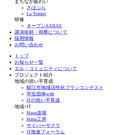
まちなか賑わい
さばぷら
La Tempo
研修
オープンSABAE
講演依頼・視察について
採用情報
お問い合わせ
トップ
お知らせ一覧
エル・コミュニティについて
プロジェクト紹介
地域の担い手育成
鯖江市地域活性化プランコンテスト
学生団体with
ITの担い手育成
地域×IT
Hana道場
Hana工房
サイバーサクラ
IT推進フォーラム