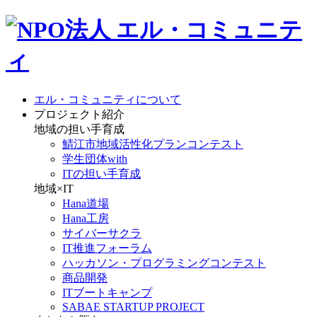
エル・コミュニティについて
プロジェクト紹介
地域の担い手育成
鯖江市地域活性化プランコンテスト
学生団体with
ITの担い手育成
地域×IT
Hana道場
Hana工房
サイバーサクラ
IT推進フォーラム
ハッカソン・プログラミングコンテスト
商品開発
ITブートキャンプ
SABAE STARTUP PROJECT