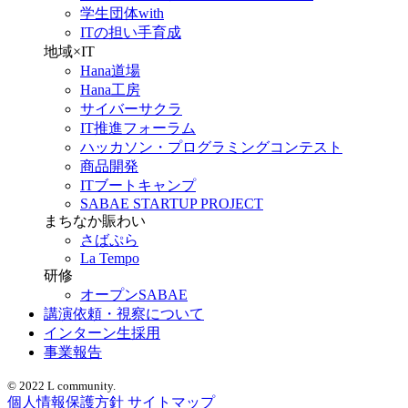
学生団体with
ITの担い手育成
地域×IT
Hana道場
Hana工房
サイバーサクラ
IT推進フォーラム
ハッカソン・プログラミングコンテスト
商品開発
ITブートキャンプ
SABAE STARTUP PROJECT
まちなか賑わい
さばぷら
La Tempo
研修
オープンSABAE
講演依頼・視察について
インターン生採用
事業報告
© 2022 L community.
個人情報保護方針
サイトマップ