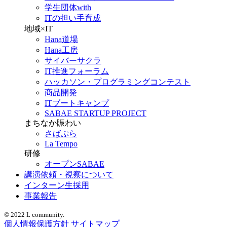
学生団体with
ITの担い手育成
地域×IT
Hana道場
Hana工房
サイバーサクラ
IT推進フォーラム
ハッカソン・プログラミングコンテスト
商品開発
ITブートキャンプ
SABAE STARTUP PROJECT
まちなか賑わい
さばぷら
La Tempo
研修
オープンSABAE
講演依頼・視察について
インターン生採用
事業報告
© 2022 L community.
個人情報保護方針
サイトマップ