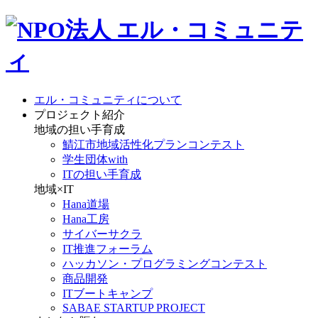
エル・コミュニティについて
プロジェクト紹介
地域の担い手育成
鯖江市地域活性化プランコンテスト
学生団体with
ITの担い手育成
地域×IT
Hana道場
Hana工房
サイバーサクラ
IT推進フォーラム
ハッカソン・プログラミングコンテスト
商品開発
ITブートキャンプ
SABAE STARTUP PROJECT