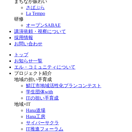
まちなか賑わい
さばぷら
La Tempo
研修
オープンSABAE
講演依頼・視察について
採用情報
お問い合わせ
トップ
お知らせ一覧
エル・コミュニティについて
プロジェクト紹介
地域の担い手育成
鯖江市地域活性化プランコンテスト
学生団体with
ITの担い手育成
地域×IT
Hana道場
Hana工房
サイバーサクラ
IT推進フォーラム