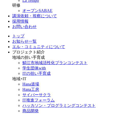
La Tempo
研修
オープンSABAE
講演依頼・視察について
採用情報
お問い合わせ
トップ
お知らせ一覧
エル・コミュニティについて
プロジェクト紹介
地域の担い手育成
鯖江市地域活性化プランコンテスト
学生団体with
ITの担い手育成
地域×IT
Hana道場
Hana工房
サイバーサクラ
IT推進フォーラム
ハッカソン・プログラミングコンテスト
商品開発