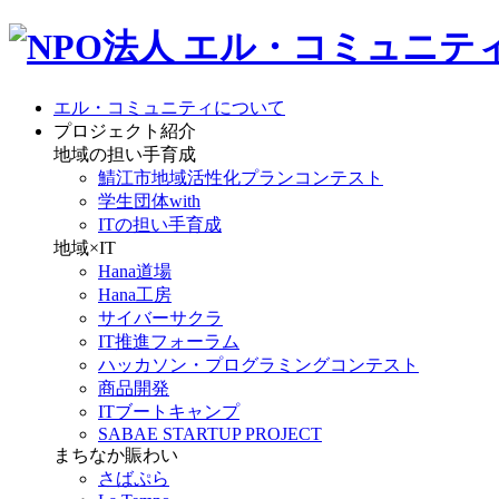
エル・コミュニティについて
プロジェクト紹介
地域の担い手育成
鯖江市地域活性化プランコンテスト
学生団体with
ITの担い手育成
地域×IT
Hana道場
Hana工房
サイバーサクラ
IT推進フォーラム
ハッカソン・プログラミングコンテスト
商品開発
ITブートキャンプ
SABAE STARTUP PROJECT
まちなか賑わい
さばぷら