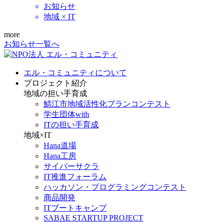
お知らせ
地域 × IT
more
お知らせ一覧へ
エル・コミュニティについて
プロジェクト紹介
地域の担い手育成
鯖江市地域活性化プランコンテスト
学生団体with
ITの担い手育成
地域×IT
Hana道場
Hana工房
サイバーサクラ
IT推進フォーラム
ハッカソン・プログラミングコンテスト
商品開発
ITブートキャンプ
SABAE STARTUP PROJECT