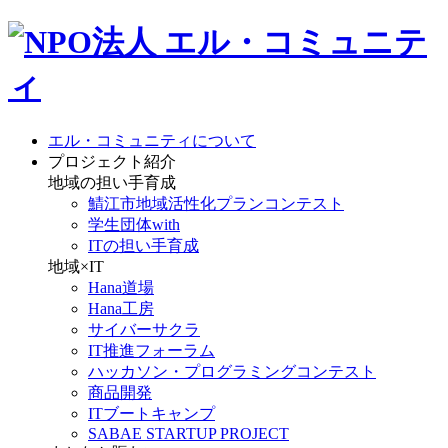
エル・コミュニティについて
プロジェクト紹介
地域の担い手育成
鯖江市地域活性化プランコンテスト
学生団体with
ITの担い手育成
地域×IT
Hana道場
Hana工房
サイバーサクラ
IT推進フォーラム
ハッカソン・プログラミングコンテスト
商品開発
ITブートキャンプ
SABAE STARTUP PROJECT