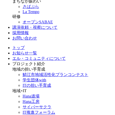
まちなか賑わい
さばぷら
La Tempo
研修
オープンSABAE
講演依頼・視察について
採用情報
お問い合わせ
トップ
お知らせ一覧
エル・コミュニティについて
プロジェクト紹介
地域の担い手育成
鯖江市地域活性化プランコンテスト
学生団体with
ITの担い手育成
地域×IT
Hana道場
Hana工房
サイバーサクラ
IT推進フォーラム