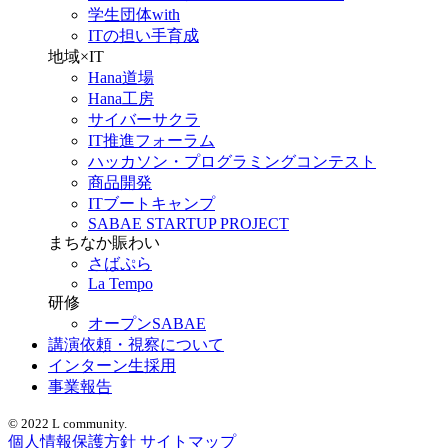
学生団体with
ITの担い手育成
地域×IT
Hana道場
Hana工房
サイバーサクラ
IT推進フォーラム
ハッカソン・プログラミングコンテスト
商品開発
ITブートキャンプ
SABAE STARTUP PROJECT
まちなか賑わい
さばぷら
La Tempo
研修
オープンSABAE
講演依頼・視察について
インターン生採用
事業報告
© 2022 L community.
個人情報保護方針
サイトマップ