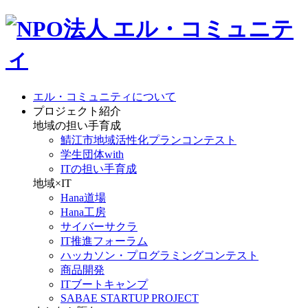
エル・コミュニティについて
プロジェクト紹介
地域の担い手育成
鯖江市地域活性化プランコンテスト
学生団体with
ITの担い手育成
地域×IT
Hana道場
Hana工房
サイバーサクラ
IT推進フォーラム
ハッカソン・プログラミングコンテスト
商品開発
ITブートキャンプ
SABAE STARTUP PROJECT