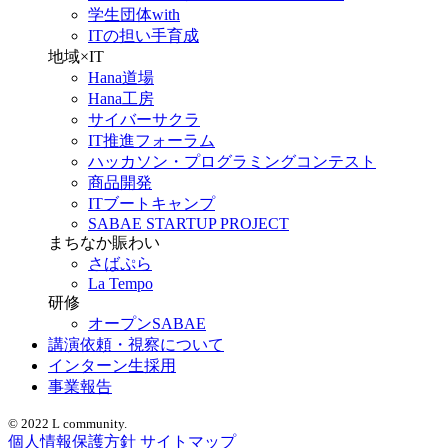
学生団体with
ITの担い手育成
地域×IT
Hana道場
Hana工房
サイバーサクラ
IT推進フォーラム
ハッカソン・プログラミングコンテスト
商品開発
ITブートキャンプ
SABAE STARTUP PROJECT
まちなか賑わい
さばぷら
La Tempo
研修
オープンSABAE
講演依頼・視察について
インターン生採用
事業報告
© 2022 L community.
個人情報保護方針
サイトマップ