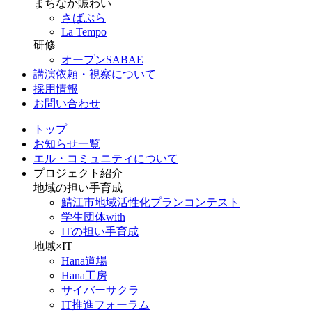
まちなか賑わい
さばぷら
La Tempo
研修
オープンSABAE
講演依頼・視察について
採用情報
お問い合わせ
トップ
お知らせ一覧
エル・コミュニティについて
プロジェクト紹介
地域の担い手育成
鯖江市地域活性化プランコンテスト
学生団体with
ITの担い手育成
地域×IT
Hana道場
Hana工房
サイバーサクラ
IT推進フォーラム