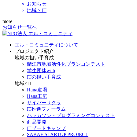
お知らせ
地域 × IT
more
お知らせ一覧へ
エル・コミュニティについて
プロジェクト紹介
地域の担い手育成
鯖江市地域活性化プランコンテスト
学生団体with
ITの担い手育成
地域×IT
Hana道場
Hana工房
サイバーサクラ
IT推進フォーラム
ハッカソン・プログラミングコンテスト
商品開発
ITブートキャンプ
SABAE STARTUP PROJECT