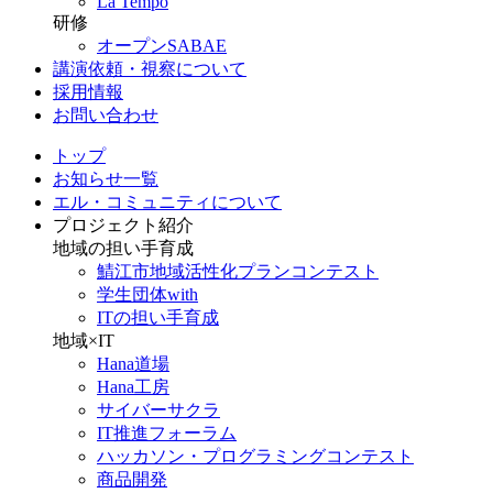
La Tempo
研修
オープンSABAE
講演依頼・視察について
採用情報
お問い合わせ
トップ
お知らせ一覧
エル・コミュニティについて
プロジェクト紹介
地域の担い手育成
鯖江市地域活性化プランコンテスト
学生団体with
ITの担い手育成
地域×IT
Hana道場
Hana工房
サイバーサクラ
IT推進フォーラム
ハッカソン・プログラミングコンテスト
商品開発