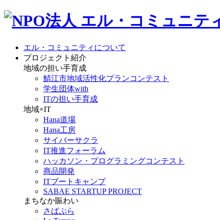
エル・コミュニティについて
プロジェクト紹介
地域の担い手育成
鯖江市地域活性化プランコンテスト
学生団体with
ITの担い手育成
地域×IT
Hana道場
Hana工房
サイバーサクラ
IT推進フォーラム
ハッカソン・プログラミングコンテスト
商品開発
ITブートキャンプ
SABAE STARTUP PROJECT
まちなか賑わい
さばぷら