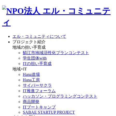
エル・コミュニティについて
プロジェクト紹介
地域の担い手育成
鯖江市地域活性化プランコンテスト
学生団体with
ITの担い手育成
地域×IT
Hana道場
Hana工房
サイバーサクラ
IT推進フォーラム
ハッカソン・プログラミングコンテスト
商品開発
ITブートキャンプ
SABAE STARTUP PROJECT