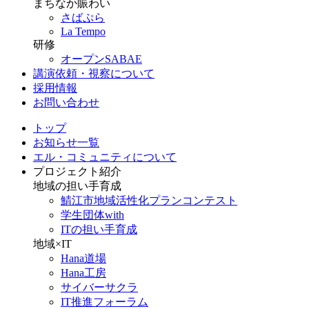
まちなか賑わい
さばぷら
La Tempo
研修
オープンSABAE
講演依頼・視察について
採用情報
お問い合わせ
トップ
お知らせ一覧
エル・コミュニティについて
プロジェクト紹介
地域の担い手育成
鯖江市地域活性化プランコンテスト
学生団体with
ITの担い手育成
地域×IT
Hana道場
Hana工房
サイバーサクラ
IT推進フォーラム