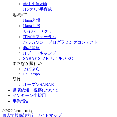
学生団体with
ITの担い手育成
地域×IT
Hana道場
Hana工房
サイバーサクラ
IT推進フォーラム
ハッカソン・プログラミングコンテスト
商品開発
ITブートキャンプ
SABAE STARTUP PROJECT
まちなか賑わい
さばぷら
La Tempo
研修
オープンSABAE
講演依頼・視察について
インターン生採用
事業報告
© 2022 L community.
個人情報保護方針
サイトマップ