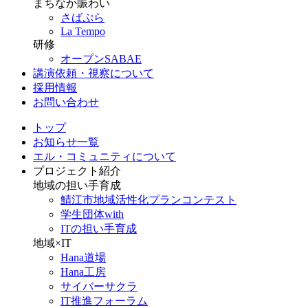
まちなか賑わい
さばぷら
La Tempo
研修
オープンSABAE
講演依頼・視察について
採用情報
お問い合わせ
トップ
お知らせ一覧
エル・コミュニティについて
プロジェクト紹介
地域の担い手育成
鯖江市地域活性化プランコンテスト
学生団体with
ITの担い手育成
地域×IT
Hana道場
Hana工房
サイバーサクラ
IT推進フォーラム