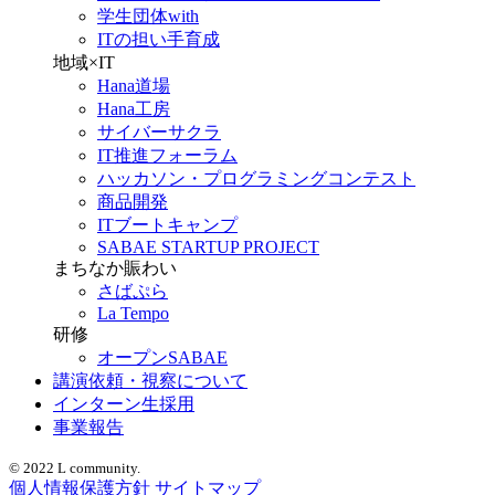
学生団体with
ITの担い手育成
地域×IT
Hana道場
Hana工房
サイバーサクラ
IT推進フォーラム
ハッカソン・プログラミングコンテスト
商品開発
ITブートキャンプ
SABAE STARTUP PROJECT
まちなか賑わい
さばぷら
La Tempo
研修
オープンSABAE
講演依頼・視察について
インターン生採用
事業報告
© 2022 L community.
個人情報保護方針
サイトマップ