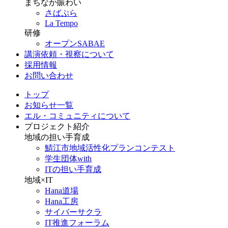
まちなか賑わい
さばぷら
La Tempo
研修
オープンSABAE
講演依頼・視察について
採用情報
お問い合わせ
トップ
お知らせ一覧
エル・コミュニティについて
プロジェクト紹介
地域の担い手育成
鯖江市地域活性化プランコンテスト
学生団体with
ITの担い手育成
地域×IT
Hana道場
Hana工房
サイバーサクラ
IT推進フォーラム