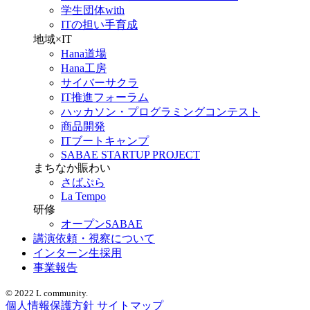
学生団体with
ITの担い手育成
地域×IT
Hana道場
Hana工房
サイバーサクラ
IT推進フォーラム
ハッカソン・プログラミングコンテスト
商品開発
ITブートキャンプ
SABAE STARTUP PROJECT
まちなか賑わい
さばぷら
La Tempo
研修
オープンSABAE
講演依頼・視察について
インターン生採用
事業報告
© 2022 L community.
個人情報保護方針
サイトマップ