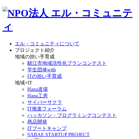
エル・コミュニティについて
プロジェクト紹介
地域の担い手育成
鯖江市地域活性化プランコンテスト
学生団体with
ITの担い手育成
地域×IT
Hana道場
Hana工房
サイバーサクラ
IT推進フォーラム
ハッカソン・プログラミングコンテスト
商品開発
ITブートキャンプ
SABAE STARTUP PROJECT