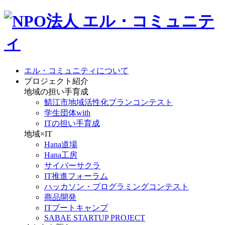
エル・コミュニティについて
プロジェクト紹介
地域の担い手育成
鯖江市地域活性化プランコンテスト
学生団体with
ITの担い手育成
地域×IT
Hana道場
Hana工房
サイバーサクラ
IT推進フォーラム
ハッカソン・プログラミングコンテスト
商品開発
ITブートキャンプ
SABAE STARTUP PROJECT