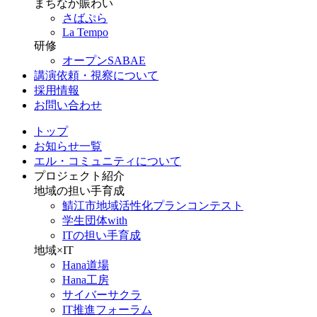
まちなか賑わい
さばぷら
La Tempo
研修
オープンSABAE
講演依頼・視察について
採用情報
お問い合わせ
トップ
お知らせ一覧
エル・コミュニティについて
プロジェクト紹介
地域の担い手育成
鯖江市地域活性化プランコンテスト
学生団体with
ITの担い手育成
地域×IT
Hana道場
Hana工房
サイバーサクラ
IT推進フォーラム