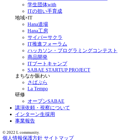
学生団体with
ITの担い手育成
地域×IT
Hana道場
Hana工房
サイバーサクラ
IT推進フォーラム
ハッカソン・プログラミングコンテスト
商品開発
ITブートキャンプ
SABAE STARTUP PROJECT
まちなか賑わい
さばぷら
La Tempo
研修
オープンSABAE
講演依頼・視察について
インターン生採用
事業報告
© 2022 L community.
個人情報保護方針
サイトマップ