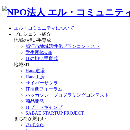
エル・コミュニティについて
プロジェクト紹介
地域の担い手育成
鯖江市地域活性化プランコンテスト
学生団体with
ITの担い手育成
地域×IT
Hana道場
Hana工房
サイバーサクラ
IT推進フォーラム
ハッカソン・プログラミングコンテスト
商品開発
ITブートキャンプ
SABAE STARTUP PROJECT
まちなか賑わい
さばぷら