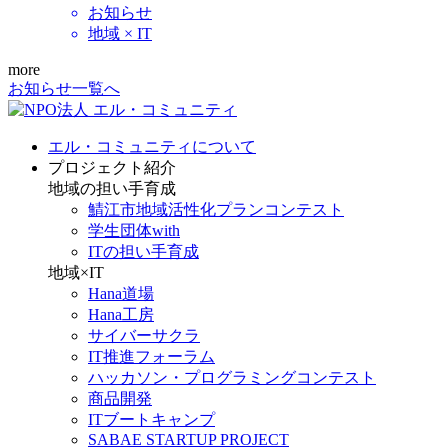
お知らせ
地域 × IT
more
お知らせ一覧へ
エル・コミュニティについて
プロジェクト紹介
地域の担い手育成
鯖江市地域活性化プランコンテスト
学生団体with
ITの担い手育成
地域×IT
Hana道場
Hana工房
サイバーサクラ
IT推進フォーラム
ハッカソン・プログラミングコンテスト
商品開発
ITブートキャンプ
SABAE STARTUP PROJECT