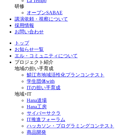
La Tempo
研修
オープンSABAE
講演依頼・視察について
採用情報
お問い合わせ
トップ
お知らせ一覧
エル・コミュニティについて
プロジェクト紹介
地域の担い手育成
鯖江市地域活性化プランコンテスト
学生団体with
ITの担い手育成
地域×IT
Hana道場
Hana工房
サイバーサクラ
IT推進フォーラム
ハッカソン・プログラミングコンテスト
商品開発