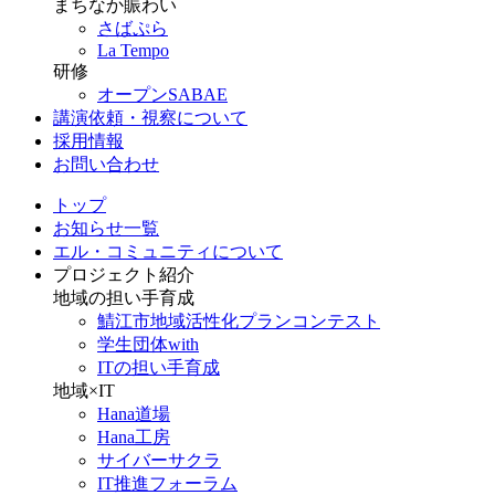
まちなか賑わい
さばぷら
La Tempo
研修
オープンSABAE
講演依頼・視察について
採用情報
お問い合わせ
トップ
お知らせ一覧
エル・コミュニティについて
プロジェクト紹介
地域の担い手育成
鯖江市地域活性化プランコンテスト
学生団体with
ITの担い手育成
地域×IT
Hana道場
Hana工房
サイバーサクラ
IT推進フォーラム