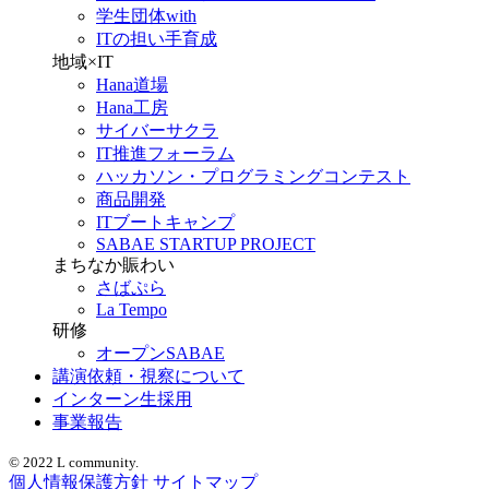
学生団体with
ITの担い手育成
地域×IT
Hana道場
Hana工房
サイバーサクラ
IT推進フォーラム
ハッカソン・プログラミングコンテスト
商品開発
ITブートキャンプ
SABAE STARTUP PROJECT
まちなか賑わい
さばぷら
La Tempo
研修
オープンSABAE
講演依頼・視察について
インターン生採用
事業報告
© 2022 L community.
個人情報保護方針
サイトマップ