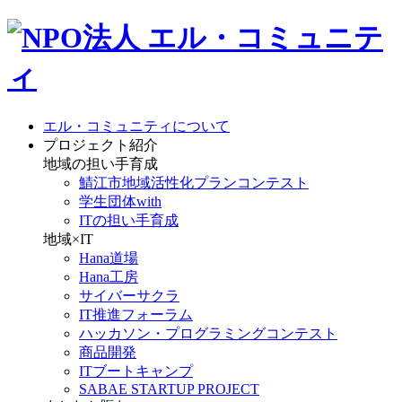
エル・コミュニティについて
プロジェクト紹介
地域の担い手育成
鯖江市地域活性化プランコンテスト
学生団体with
ITの担い手育成
地域×IT
Hana道場
Hana工房
サイバーサクラ
IT推進フォーラム
ハッカソン・プログラミングコンテスト
商品開発
ITブートキャンプ
SABAE STARTUP PROJECT