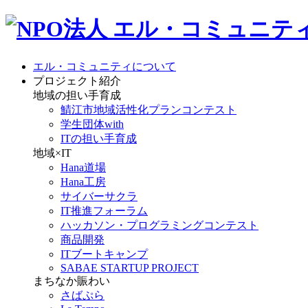
エル・コミュニティについて
プロジェクト紹介
地域の担い手育成
鯖江市地域活性化プランコンテスト
学生団体with
ITの担い手育成
地域×IT
Hana道場
Hana工房
サイバーサクラ
IT推進フォーラム
ハッカソン・プログラミングコンテスト
商品開発
ITブートキャンプ
SABAE STARTUP PROJECT
まちなか賑わい
さばぷら