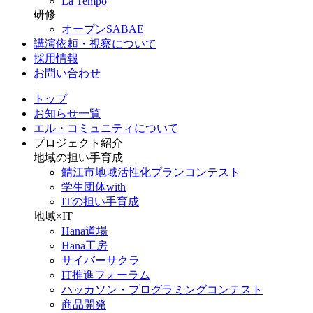
La Tempo
研修
オープンSABAE
講演依頼・視察について
採用情報
お問い合わせ
トップ
お知らせ一覧
エル・コミュニティについて
プロジェクト紹介
地域の担い手育成
鯖江市地域活性化プランコンテスト
学生団体with
ITの担い手育成
地域×IT
Hana道場
Hana工房
サイバーサクラ
IT推進フォーラム
ハッカソン・プログラミングコンテスト
商品開発