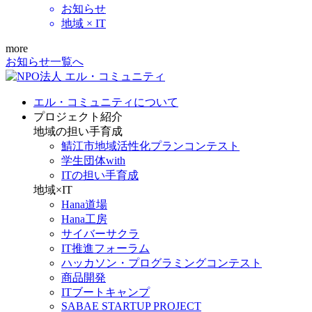
お知らせ
地域 × IT
more
お知らせ一覧へ
エル・コミュニティについて
プロジェクト紹介
地域の担い手育成
鯖江市地域活性化プランコンテスト
学生団体with
ITの担い手育成
地域×IT
Hana道場
Hana工房
サイバーサクラ
IT推進フォーラム
ハッカソン・プログラミングコンテスト
商品開発
ITブートキャンプ
SABAE STARTUP PROJECT