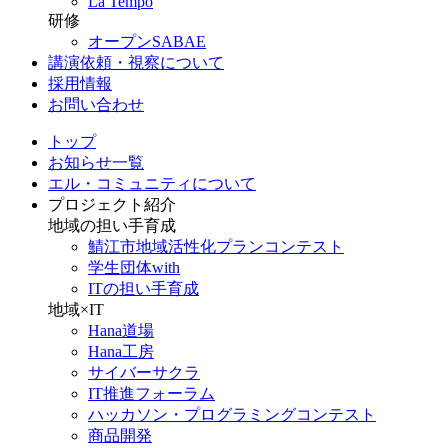
La Tempo
研修
オープンSABAE
講演依頼・視察について
採用情報
お問い合わせ
トップ
お知らせ一覧
エル・コミュニティについて
プロジェクト紹介
地域の担い手育成
鯖江市地域活性化プランコンテスト
学生団体with
ITの担い手育成
地域×IT
Hana道場
Hana工房
サイバーサクラ
IT推進フォーラム
ハッカソン・プログラミングコンテスト
商品開発