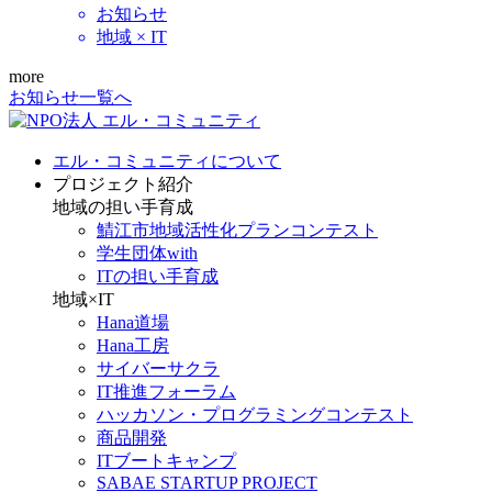
お知らせ
地域 × IT
more
お知らせ一覧へ
エル・コミュニティについて
プロジェクト紹介
地域の担い手育成
鯖江市地域活性化プランコンテスト
学生団体with
ITの担い手育成
地域×IT
Hana道場
Hana工房
サイバーサクラ
IT推進フォーラム
ハッカソン・プログラミングコンテスト
商品開発
ITブートキャンプ
SABAE STARTUP PROJECT