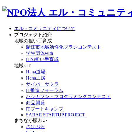
エル・コミュニティについて
プロジェクト紹介
地域の担い手育成
鯖江市地域活性化プランコンテスト
学生団体with
ITの担い手育成
地域×IT
Hana道場
Hana工房
サイバーサクラ
IT推進フォーラム
ハッカソン・プログラミングコンテスト
商品開発
ITブートキャンプ
SABAE STARTUP PROJECT
まちなか賑わい
さばぷら