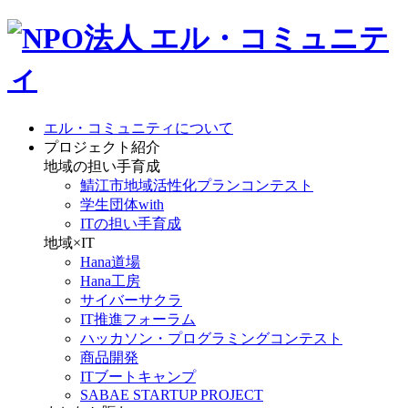
エル・コミュニティについて
プロジェクト紹介
地域の担い手育成
鯖江市地域活性化プランコンテスト
学生団体with
ITの担い手育成
地域×IT
Hana道場
Hana工房
サイバーサクラ
IT推進フォーラム
ハッカソン・プログラミングコンテスト
商品開発
ITブートキャンプ
SABAE STARTUP PROJECT