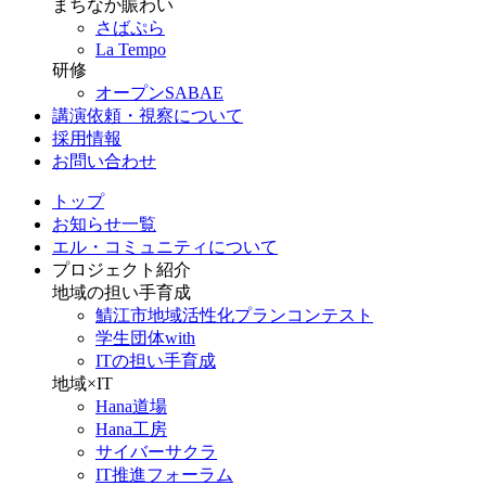
まちなか賑わい
さばぷら
La Tempo
研修
オープンSABAE
講演依頼・視察について
採用情報
お問い合わせ
トップ
お知らせ一覧
エル・コミュニティについて
プロジェクト紹介
地域の担い手育成
鯖江市地域活性化プランコンテスト
学生団体with
ITの担い手育成
地域×IT
Hana道場
Hana工房
サイバーサクラ
IT推進フォーラム