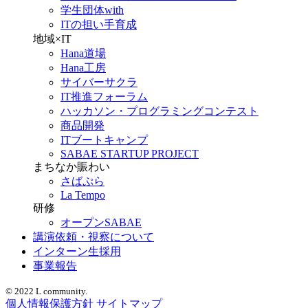
学生団体with
ITの担い手育成
地域×IT
Hana道場
Hana工房
サイバーサクラ
IT推進フォーラム
ハッカソン・プログラミングコンテスト
商品開発
ITブートキャンプ
SABAE STARTUP PROJECT
まちなか賑わい
さばぷら
La Tempo
研修
オープンSABAE
講演依頼・視察について
インターン生採用
事業報告
© 2022 L community.
個人情報保護方針
サイトマップ