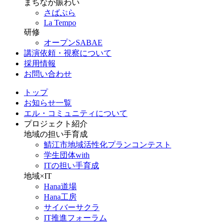
まちなか賑わい
さばぷら
La Tempo
研修
オープンSABAE
講演依頼・視察について
採用情報
お問い合わせ
トップ
お知らせ一覧
エル・コミュニティについて
プロジェクト紹介
地域の担い手育成
鯖江市地域活性化プランコンテスト
学生団体with
ITの担い手育成
地域×IT
Hana道場
Hana工房
サイバーサクラ
IT推進フォーラム