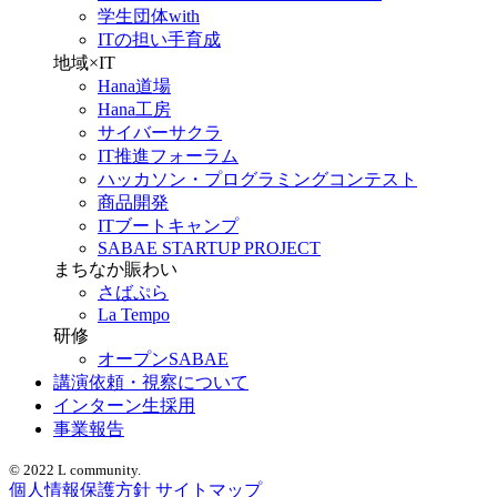
学生団体with
ITの担い手育成
地域×IT
Hana道場
Hana工房
サイバーサクラ
IT推進フォーラム
ハッカソン・プログラミングコンテスト
商品開発
ITブートキャンプ
SABAE STARTUP PROJECT
まちなか賑わい
さばぷら
La Tempo
研修
オープンSABAE
講演依頼・視察について
インターン生採用
事業報告
© 2022 L community.
個人情報保護方針
サイトマップ