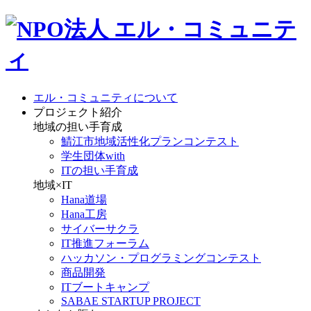
エル・コミュニティについて
プロジェクト紹介
地域の担い手育成
鯖江市地域活性化プランコンテスト
学生団体with
ITの担い手育成
地域×IT
Hana道場
Hana工房
サイバーサクラ
IT推進フォーラム
ハッカソン・プログラミングコンテスト
商品開発
ITブートキャンプ
SABAE STARTUP PROJECT