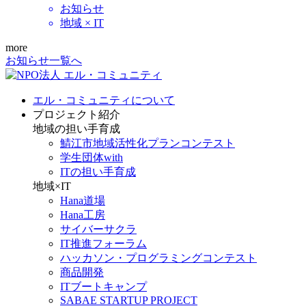
お知らせ
地域 × IT
more
お知らせ一覧へ
エル・コミュニティについて
プロジェクト紹介
地域の担い手育成
鯖江市地域活性化プランコンテスト
学生団体with
ITの担い手育成
地域×IT
Hana道場
Hana工房
サイバーサクラ
IT推進フォーラム
ハッカソン・プログラミングコンテスト
商品開発
ITブートキャンプ
SABAE STARTUP PROJECT