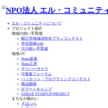
エル・コミュニティについて
プロジェクト紹介
地域の担い手育成
鯖江市地域活性化プランコンテスト
学生団体with
ITの担い手育成
地域×IT
Hana道場
Hana工房
サイバーサクラ
IT推進フォーラム
ハッカソン・プログラミングコンテスト
商品開発
ITブートキャンプ
SABAE STARTUP PROJECT
まちなか賑わい
さばぷら