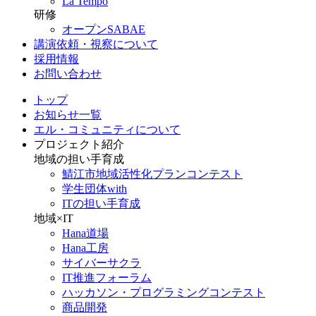
La Tempo
研修
オープンSABAE
講演依頼・視察について
採用情報
お問い合わせ
トップ
お知らせ一覧
エル・コミュニティについて
プロジェクト紹介
地域の担い手育成
鯖江市地域活性化プランコンテスト
学生団体with
ITの担い手育成
地域×IT
Hana道場
Hana工房
サイバーサクラ
IT推進フォーラム
ハッカソン・プログラミングコンテスト
商品開発