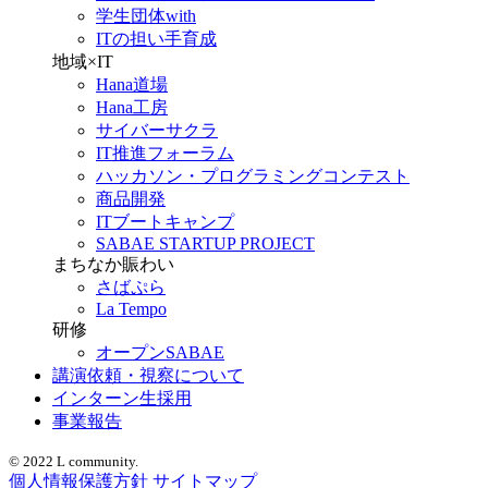
学生団体with
ITの担い手育成
地域×IT
Hana道場
Hana工房
サイバーサクラ
IT推進フォーラム
ハッカソン・プログラミングコンテスト
商品開発
ITブートキャンプ
SABAE STARTUP PROJECT
まちなか賑わい
さばぷら
La Tempo
研修
オープンSABAE
講演依頼・視察について
インターン生採用
事業報告
© 2022 L community.
個人情報保護方針
サイトマップ