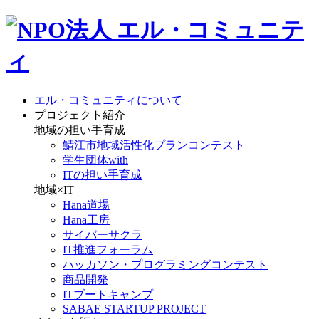
エル・コミュニティについて
プロジェクト紹介
地域の担い手育成
鯖江市地域活性化プランコンテスト
学生団体with
ITの担い手育成
地域×IT
Hana道場
Hana工房
サイバーサクラ
IT推進フォーラム
ハッカソン・プログラミングコンテスト
商品開発
ITブートキャンプ
SABAE STARTUP PROJECT