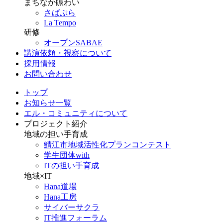
まちなか賑わい
さばぷら
La Tempo
研修
オープンSABAE
講演依頼・視察について
採用情報
お問い合わせ
トップ
お知らせ一覧
エル・コミュニティについて
プロジェクト紹介
地域の担い手育成
鯖江市地域活性化プランコンテスト
学生団体with
ITの担い手育成
地域×IT
Hana道場
Hana工房
サイバーサクラ
IT推進フォーラム