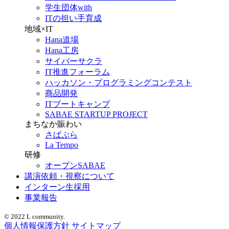
学生団体with
ITの担い手育成
地域×IT
Hana道場
Hana工房
サイバーサクラ
IT推進フォーラム
ハッカソン・プログラミングコンテスト
商品開発
ITブートキャンプ
SABAE STARTUP PROJECT
まちなか賑わい
さばぷら
La Tempo
研修
オープンSABAE
講演依頼・視察について
インターン生採用
事業報告
© 2022 L community.
個人情報保護方針
サイトマップ