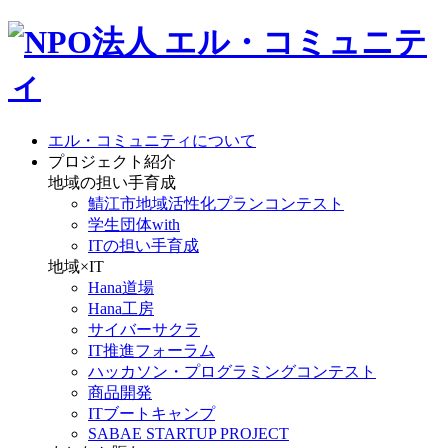
エル・コミュニティについて
プロジェクト紹介
地域の担い手育成
鯖江市地域活性化プランコンテスト
学生団体with
ITの担い手育成
地域×IT
Hana道場
Hana工房
サイバーサクラ
IT推進フォーラム
ハッカソン・プログラミングコンテスト
商品開発
ITブートキャンプ
SABAE STARTUP PROJECT