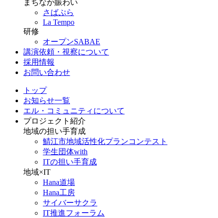
まちなか賑わい
さばぷら
La Tempo
研修
オープンSABAE
講演依頼・視察について
採用情報
お問い合わせ
トップ
お知らせ一覧
エル・コミュニティについて
プロジェクト紹介
地域の担い手育成
鯖江市地域活性化プランコンテスト
学生団体with
ITの担い手育成
地域×IT
Hana道場
Hana工房
サイバーサクラ
IT推進フォーラム