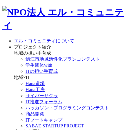
エル・コミュニティについて
プロジェクト紹介
地域の担い手育成
鯖江市地域活性化プランコンテスト
学生団体with
ITの担い手育成
地域×IT
Hana道場
Hana工房
サイバーサクラ
IT推進フォーラム
ハッカソン・プログラミングコンテスト
商品開発
ITブートキャンプ
SABAE STARTUP PROJECT