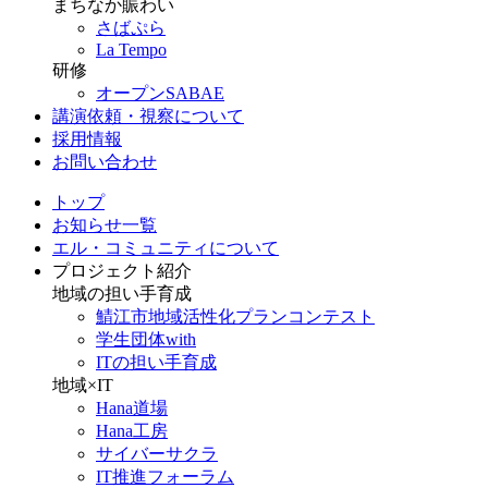
まちなか賑わい
さばぷら
La Tempo
研修
オープンSABAE
講演依頼・視察について
採用情報
お問い合わせ
トップ
お知らせ一覧
エル・コミュニティについて
プロジェクト紹介
地域の担い手育成
鯖江市地域活性化プランコンテスト
学生団体with
ITの担い手育成
地域×IT
Hana道場
Hana工房
サイバーサクラ
IT推進フォーラム