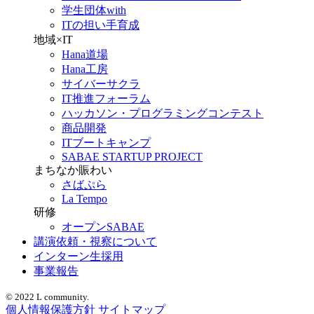
学生団体with
ITの担い手育成
地域×IT
Hana道場
Hana工房
サイバーサクラ
IT推進フォーラム
ハッカソン・プログラミングコンテスト
商品開発
ITブートキャンプ
SABAE STARTUP PROJECT
まちなか賑わい
さばぷら
La Tempo
研修
オープンSABAE
講演依頼・視察について
インターン生採用
事業報告
© 2022 L community.
個人情報保護方針
サイトマップ