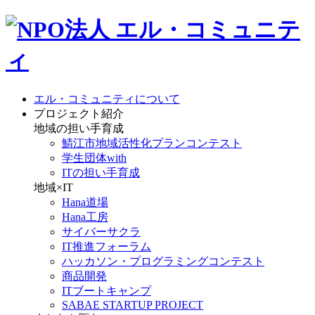
エル・コミュニティについて
プロジェクト紹介
地域の担い手育成
鯖江市地域活性化プランコンテスト
学生団体with
ITの担い手育成
地域×IT
Hana道場
Hana工房
サイバーサクラ
IT推進フォーラム
ハッカソン・プログラミングコンテスト
商品開発
ITブートキャンプ
SABAE STARTUP PROJECT