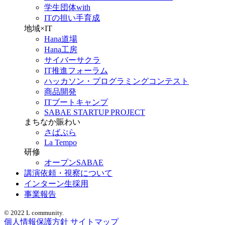
学生団体with
ITの担い手育成
地域×IT
Hana道場
Hana工房
サイバーサクラ
IT推進フォーラム
ハッカソン・プログラミングコンテスト
商品開発
ITブートキャンプ
SABAE STARTUP PROJECT
まちなか賑わい
さばぷら
La Tempo
研修
オープンSABAE
講演依頼・視察について
インターン生採用
事業報告
© 2022 L community.
個人情報保護方針
サイトマップ