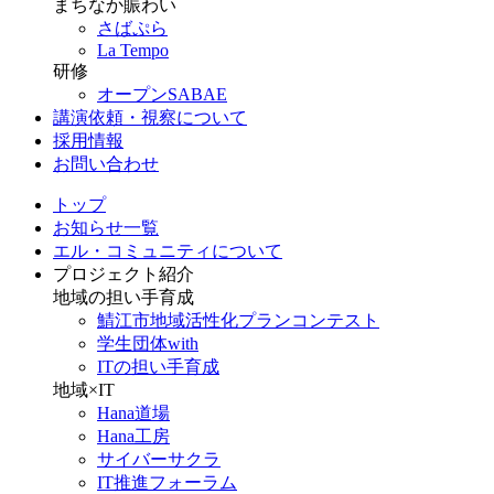
まちなか賑わい
さばぷら
La Tempo
研修
オープンSABAE
講演依頼・視察について
採用情報
お問い合わせ
トップ
お知らせ一覧
エル・コミュニティについて
プロジェクト紹介
地域の担い手育成
鯖江市地域活性化プランコンテスト
学生団体with
ITの担い手育成
地域×IT
Hana道場
Hana工房
サイバーサクラ
IT推進フォーラム