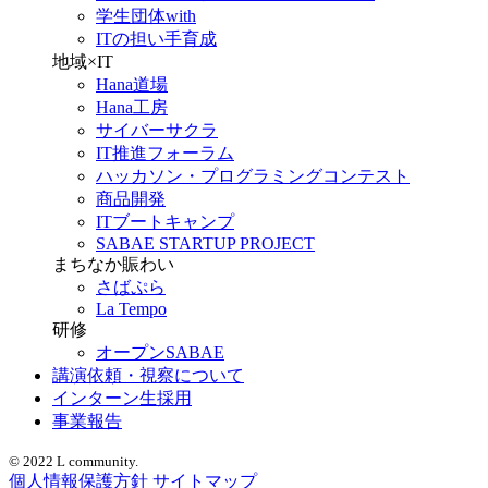
学生団体with
ITの担い手育成
地域×IT
Hana道場
Hana工房
サイバーサクラ
IT推進フォーラム
ハッカソン・プログラミングコンテスト
商品開発
ITブートキャンプ
SABAE STARTUP PROJECT
まちなか賑わい
さばぷら
La Tempo
研修
オープンSABAE
講演依頼・視察について
インターン生採用
事業報告
© 2022 L community.
個人情報保護方針
サイトマップ