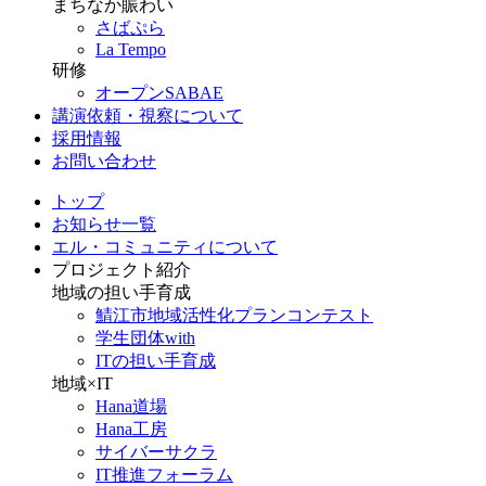
まちなか賑わい
さばぷら
La Tempo
研修
オープンSABAE
講演依頼・視察について
採用情報
お問い合わせ
トップ
お知らせ一覧
エル・コミュニティについて
プロジェクト紹介
地域の担い手育成
鯖江市地域活性化プランコンテスト
学生団体with
ITの担い手育成
地域×IT
Hana道場
Hana工房
サイバーサクラ
IT推進フォーラム