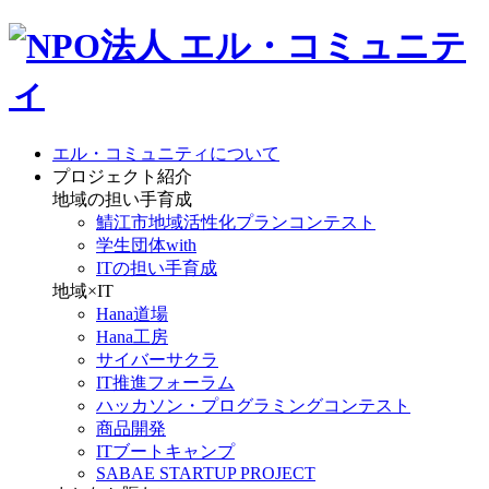
エル・コミュニティについて
プロジェクト紹介
地域の担い手育成
鯖江市地域活性化プランコンテスト
学生団体with
ITの担い手育成
地域×IT
Hana道場
Hana工房
サイバーサクラ
IT推進フォーラム
ハッカソン・プログラミングコンテスト
商品開発
ITブートキャンプ
SABAE STARTUP PROJECT