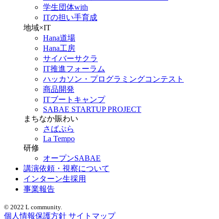
学生団体with
ITの担い手育成
地域×IT
Hana道場
Hana工房
サイバーサクラ
IT推進フォーラム
ハッカソン・プログラミングコンテスト
商品開発
ITブートキャンプ
SABAE STARTUP PROJECT
まちなか賑わい
さばぷら
La Tempo
研修
オープンSABAE
講演依頼・視察について
インターン生採用
事業報告
© 2022 L community.
個人情報保護方針
サイトマップ