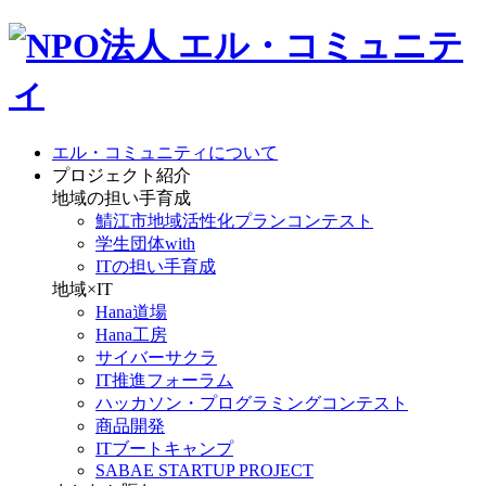
エル・コミュニティについて
プロジェクト紹介
地域の担い手育成
鯖江市地域活性化プランコンテスト
学生団体with
ITの担い手育成
地域×IT
Hana道場
Hana工房
サイバーサクラ
IT推進フォーラム
ハッカソン・プログラミングコンテスト
商品開発
ITブートキャンプ
SABAE STARTUP PROJECT