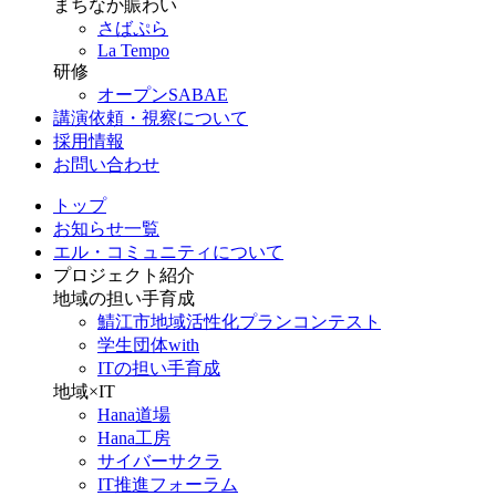
まちなか賑わい
さばぷら
La Tempo
研修
オープンSABAE
講演依頼・視察について
採用情報
お問い合わせ
トップ
お知らせ一覧
エル・コミュニティについて
プロジェクト紹介
地域の担い手育成
鯖江市地域活性化プランコンテスト
学生団体with
ITの担い手育成
地域×IT
Hana道場
Hana工房
サイバーサクラ
IT推進フォーラム