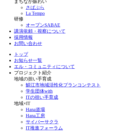
まちなか賑わい
さばぷら
La Tempo
研修
オープンSABAE
講演依頼・視察について
採用情報
お問い合わせ
トップ
お知らせ一覧
エル・コミュニティについて
プロジェクト紹介
地域の担い手育成
鯖江市地域活性化プランコンテスト
学生団体with
ITの担い手育成
地域×IT
Hana道場
Hana工房
サイバーサクラ
IT推進フォーラム