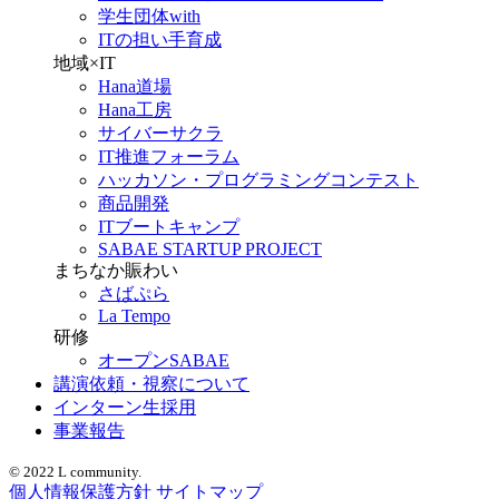
学生団体with
ITの担い手育成
地域×IT
Hana道場
Hana工房
サイバーサクラ
IT推進フォーラム
ハッカソン・プログラミングコンテスト
商品開発
ITブートキャンプ
SABAE STARTUP PROJECT
まちなか賑わい
さばぷら
La Tempo
研修
オープンSABAE
講演依頼・視察について
インターン生採用
事業報告
© 2022 L community.
個人情報保護方針
サイトマップ