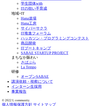
学生団体with
ITの担い手育成
地域×IT
Hana道場
Hana工房
サイバーサクラ
IT推進フォーラム
ハッカソン・プログラミングコンテスト
商品開発
ITブートキャンプ
SABAE STARTUP PROJECT
まちなか賑わい
さばぷら
La Tempo
研修
オープンSABAE
講演依頼・視察について
インターン生採用
事業報告
© 2022 L community.
個人情報保護方針
サイトマップ