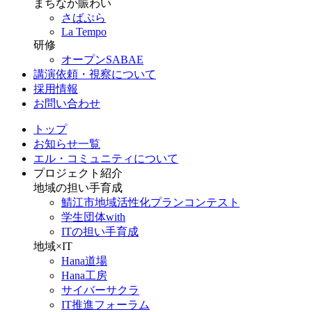
まちなか賑わい
さばぷら
La Tempo
研修
オープンSABAE
講演依頼・視察について
採用情報
お問い合わせ
トップ
お知らせ一覧
エル・コミュニティについて
プロジェクト紹介
地域の担い手育成
鯖江市地域活性化プランコンテスト
学生団体with
ITの担い手育成
地域×IT
Hana道場
Hana工房
サイバーサクラ
IT推進フォーラム