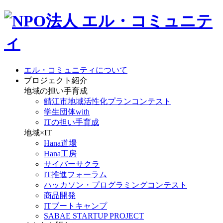
エル・コミュニティについて
プロジェクト紹介
地域の担い手育成
鯖江市地域活性化プランコンテスト
学生団体with
ITの担い手育成
地域×IT
Hana道場
Hana工房
サイバーサクラ
IT推進フォーラム
ハッカソン・プログラミングコンテスト
商品開発
ITブートキャンプ
SABAE STARTUP PROJECT