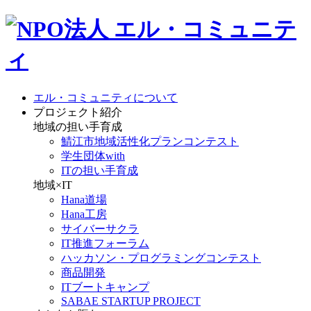
エル・コミュニティについて
プロジェクト紹介
地域の担い手育成
鯖江市地域活性化プランコンテスト
学生団体with
ITの担い手育成
地域×IT
Hana道場
Hana工房
サイバーサクラ
IT推進フォーラム
ハッカソン・プログラミングコンテスト
商品開発
ITブートキャンプ
SABAE STARTUP PROJECT