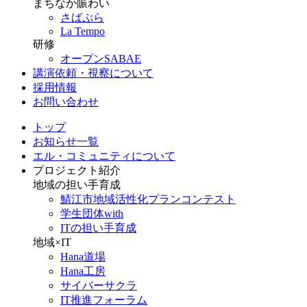
まちなか賑わい
さばぷら
La Tempo
研修
オープンSABAE
講演依頼・視察について
採用情報
お問い合わせ
トップ
お知らせ一覧
エル・コミュニティについて
プロジェクト紹介
地域の担い手育成
鯖江市地域活性化プランコンテスト
学生団体with
ITの担い手育成
地域×IT
Hana道場
Hana工房
サイバーサクラ
IT推進フォーラム