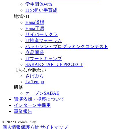
学生団体with
ITの担い手育成
地域×IT
Hana道場
Hana工房
サイバーサクラ
IT推進フォーラム
ハッカソン・プログラミングコンテスト
商品開発
ITブートキャンプ
SABAE STARTUP PROJECT
まちなか賑わい
さばぷら
La Tempo
研修
オープンSABAE
講演依頼・視察について
インターン生採用
事業報告
© 2022 L community.
個人情報保護方針
サイトマップ