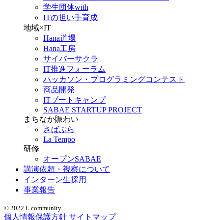
学生団体with
ITの担い手育成
地域×IT
Hana道場
Hana工房
サイバーサクラ
IT推進フォーラム
ハッカソン・プログラミングコンテスト
商品開発
ITブートキャンプ
SABAE STARTUP PROJECT
まちなか賑わい
さばぷら
La Tempo
研修
オープンSABAE
講演依頼・視察について
インターン生採用
事業報告
© 2022 L community.
個人情報保護方針
サイトマップ