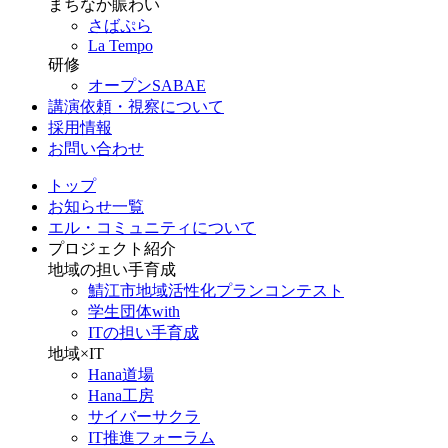
まちなか賑わい
さばぷら
La Tempo
研修
オープンSABAE
講演依頼・視察について
採用情報
お問い合わせ
トップ
お知らせ一覧
エル・コミュニティについて
プロジェクト紹介
地域の担い手育成
鯖江市地域活性化プランコンテスト
学生団体with
ITの担い手育成
地域×IT
Hana道場
Hana工房
サイバーサクラ
IT推進フォーラム