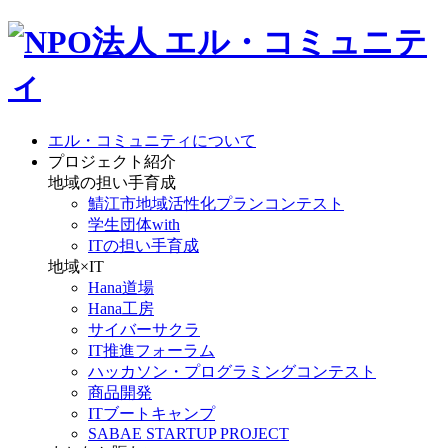
エル・コミュニティについて
プロジェクト紹介
地域の担い手育成
鯖江市地域活性化プランコンテスト
学生団体with
ITの担い手育成
地域×IT
Hana道場
Hana工房
サイバーサクラ
IT推進フォーラム
ハッカソン・プログラミングコンテスト
商品開発
ITブートキャンプ
SABAE STARTUP PROJECT