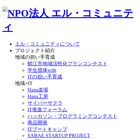
エル・コミュニティについて
プロジェクト紹介
地域の担い手育成
鯖江市地域活性化プランコンテスト
学生団体with
ITの担い手育成
地域×IT
Hana道場
Hana工房
サイバーサクラ
IT推進フォーラム
ハッカソン・プログラミングコンテスト
商品開発
ITブートキャンプ
SABAE STARTUP PROJECT