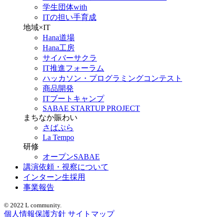
学生団体with
ITの担い手育成
地域×IT
Hana道場
Hana工房
サイバーサクラ
IT推進フォーラム
ハッカソン・プログラミングコンテスト
商品開発
ITブートキャンプ
SABAE STARTUP PROJECT
まちなか賑わい
さばぷら
La Tempo
研修
オープンSABAE
講演依頼・視察について
インターン生採用
事業報告
© 2022 L community.
個人情報保護方針
サイトマップ