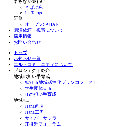
まちなか賑わい
さばぷら
La Tempo
研修
オープンSABAE
講演依頼・視察について
採用情報
お問い合わせ
トップ
お知らせ一覧
エル・コミュニティについて
プロジェクト紹介
地域の担い手育成
鯖江市地域活性化プランコンテスト
学生団体with
ITの担い手育成
地域×IT
Hana道場
Hana工房
サイバーサクラ
IT推進フォーラム