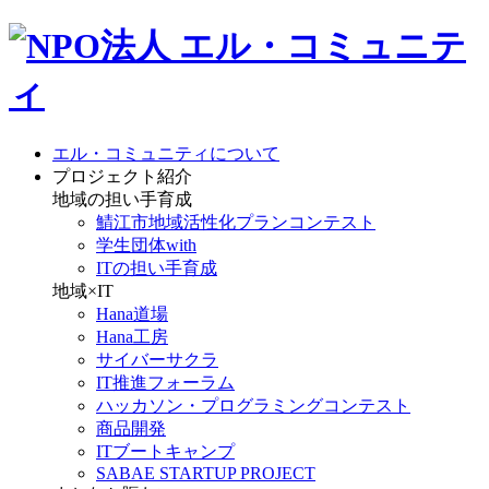
エル・コミュニティについて
プロジェクト紹介
地域の担い手育成
鯖江市地域活性化プランコンテスト
学生団体with
ITの担い手育成
地域×IT
Hana道場
Hana工房
サイバーサクラ
IT推進フォーラム
ハッカソン・プログラミングコンテスト
商品開発
ITブートキャンプ
SABAE STARTUP PROJECT