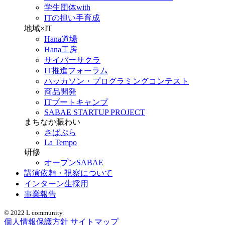
学生団体with
ITの担い手育成
地域×IT
Hana道場
Hana工房
サイバーサクラ
IT推進フォーラム
ハッカソン・プログラミングコンテスト
商品開発
ITブートキャンプ
SABAE STARTUP PROJECT
まちなか賑わい
さばぷら
La Tempo
研修
オープンSABAE
講演依頼・視察について
インターン生採用
事業報告
© 2022 L community.
個人情報保護方針
サイトマップ