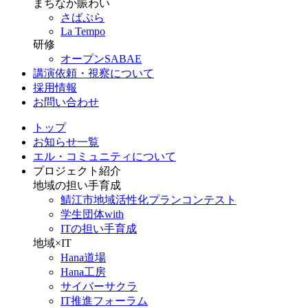
まちなか賑わい
さばぷら
La Tempo
研修
オープンSABAE
講演依頼・視察について
採用情報
お問い合わせ
トップ
お知らせ一覧
エル・コミュニティについて
プロジェクト紹介
地域の担い手育成
鯖江市地域活性化プランコンテスト
学生団体with
ITの担い手育成
地域×IT
Hana道場
Hana工房
サイバーサクラ
IT推進フォーラム