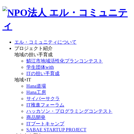
エル・コミュニティについて
プロジェクト紹介
地域の担い手育成
鯖江市地域活性化プランコンテスト
学生団体with
ITの担い手育成
地域×IT
Hana道場
Hana工房
サイバーサクラ
IT推進フォーラム
ハッカソン・プログラミングコンテスト
商品開発
ITブートキャンプ
SABAE STARTUP PROJECT