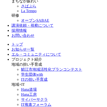
まちなか賑わい
さばぷら
La Tempo
研修
オープンSABAE
講演依頼・視察について
採用情報
お問い合わせ
トップ
お知らせ一覧
エル・コミュニティについて
プロジェクト紹介
地域の担い手育成
鯖江市地域活性化プランコンテスト
学生団体with
ITの担い手育成
地域×IT
Hana道場
Hana工房
サイバーサクラ
IT推進フォーラム