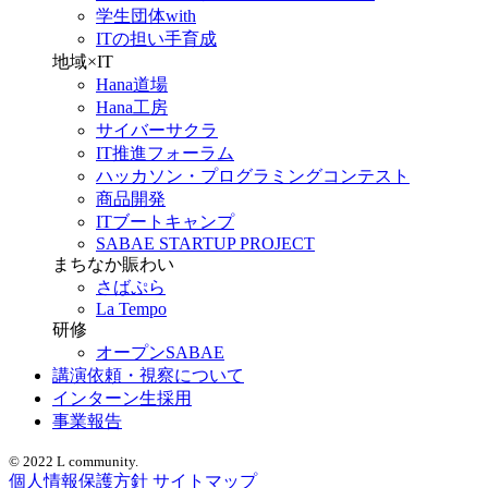
学生団体with
ITの担い手育成
地域×IT
Hana道場
Hana工房
サイバーサクラ
IT推進フォーラム
ハッカソン・プログラミングコンテスト
商品開発
ITブートキャンプ
SABAE STARTUP PROJECT
まちなか賑わい
さばぷら
La Tempo
研修
オープンSABAE
講演依頼・視察について
インターン生採用
事業報告
© 2022 L community.
個人情報保護方針
サイトマップ