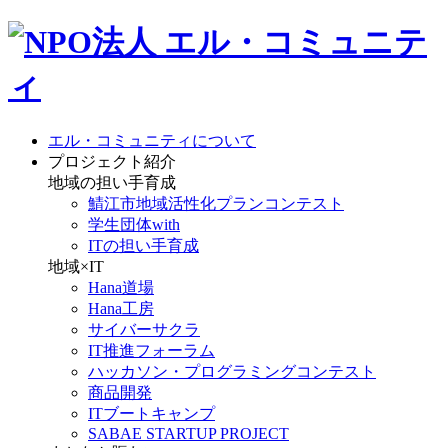
エル・コミュニティについて
プロジェクト紹介
地域の担い手育成
鯖江市地域活性化プランコンテスト
学生団体with
ITの担い手育成
地域×IT
Hana道場
Hana工房
サイバーサクラ
IT推進フォーラム
ハッカソン・プログラミングコンテスト
商品開発
ITブートキャンプ
SABAE STARTUP PROJECT