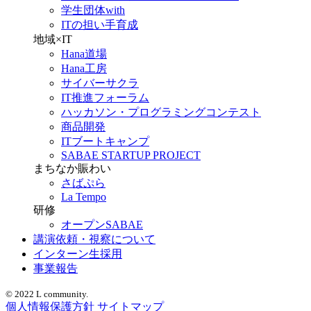
学生団体with
ITの担い手育成
地域×IT
Hana道場
Hana工房
サイバーサクラ
IT推進フォーラム
ハッカソン・プログラミングコンテスト
商品開発
ITブートキャンプ
SABAE STARTUP PROJECT
まちなか賑わい
さばぷら
La Tempo
研修
オープンSABAE
講演依頼・視察について
インターン生採用
事業報告
© 2022 L community.
個人情報保護方針
サイトマップ