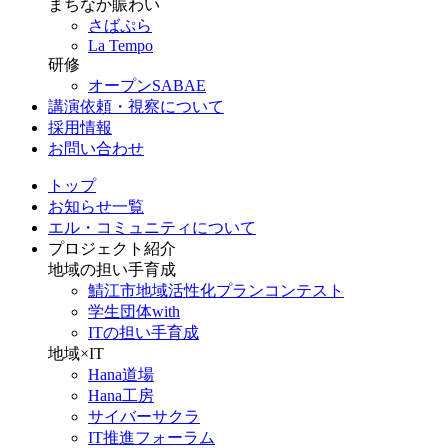
まちなか賑わい
さばぷら
La Tempo
研修
オープンSABAE
講演依頼・視察について
採用情報
お問い合わせ
トップ
お知らせ一覧
エル・コミュニティについて
プロジェクト紹介
地域の担い手育成
鯖江市地域活性化プランコンテスト
学生団体with
ITの担い手育成
地域×IT
Hana道場
Hana工房
サイバーサクラ
IT推進フォーラム